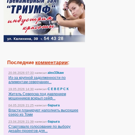
Последние
комментарии
:
alex33kaw
20.06.2026 07:33
написал
Из-за крупной задолженности по
алиментам северчанин...
С Е В Е Р С К
19.05.2026 14:30
написал
Житель Северска под давлением
мошенников вскрыл сейф...
барыга
04.05.2026 21:25
написал
Власти планируют наполнить высохшее
озеро из Томи
барыга
23.04.2026 21:39
написал
Стартовало голосование по выбору
дизайн-проектов для...