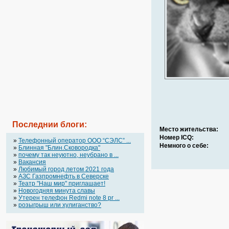
Последнии блоги:
Место жительства:
Номер ICQ:
»
Телефонный оператор OOO “СЭЛС” ...
Немного о себе:
»
Блинная "Блин.Сковородка"
»
почему так неуютно, неубрано в ...
»
Вакансия
»
Любимый город летом 2021 года
»
АЗС Газпромнефть в Северске
»
Театр "Наш мир" приглашает!
»
Новогодняя минута славы
»
Утерен телефон Redmi note 8 pr ...
»
розыгрыш или хулиганство?