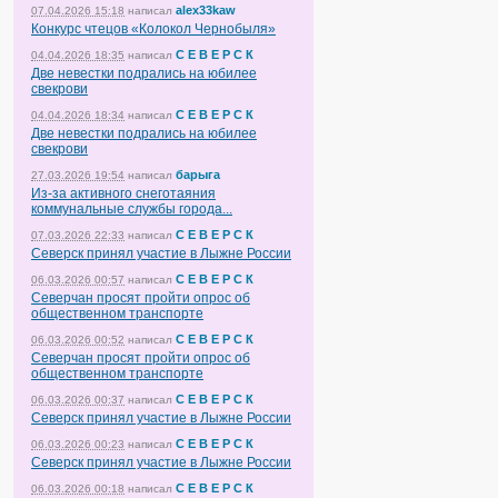
alex33kaw
07.04.2026 15:18
написал
Конкурс чтецов «Колокол Чернобыля»
С Е В Е Р С К
04.04.2026 18:35
написал
Две невестки подрались на юбилее
свекрови
С Е В Е Р С К
04.04.2026 18:34
написал
Две невестки подрались на юбилее
свекрови
барыга
27.03.2026 19:54
написал
Из-за активного снеготаяния
коммунальные службы города...
С Е В Е Р С К
07.03.2026 22:33
написал
Северск принял участие в Лыжне России
С Е В Е Р С К
06.03.2026 00:57
написал
Северчан просят пройти опрос об
общественном транспорте
С Е В Е Р С К
06.03.2026 00:52
написал
Северчан просят пройти опрос об
общественном транспорте
С Е В Е Р С К
06.03.2026 00:37
написал
Северск принял участие в Лыжне России
С Е В Е Р С К
06.03.2026 00:23
написал
Северск принял участие в Лыжне России
С Е В Е Р С К
06.03.2026 00:18
написал