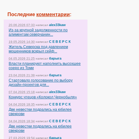
Последние
комментарии
:
alex33kaw
20.06.2026 07:33
написал
Из-за крупной задолженности по
алиментам северчанин...
С Е В Е Р С К
19.05.2026 14:30
написал
Житель Северска под давлением
мошенников вскрыл сейф...
барыга
04.05.2026 21:25
написал
Власти планируют наполнить высохшее
озеро из Томи
барыга
23.04.2026 21:39
написал
Стартовало голосование по выбору
дизайн-проектов для...
alex33kaw
07.04.2026 15:18
написал
Конкурс чтецов «Колокол Чернобыля»
С Е В Е Р С К
04.04.2026 18:35
написал
Две невестки подрались на юбилее
свекрови
С Е В Е Р С К
04.04.2026 18:34
написал
Две невестки подрались на юбилее
свекрови
барыга
27.03.2026 19:54
написал