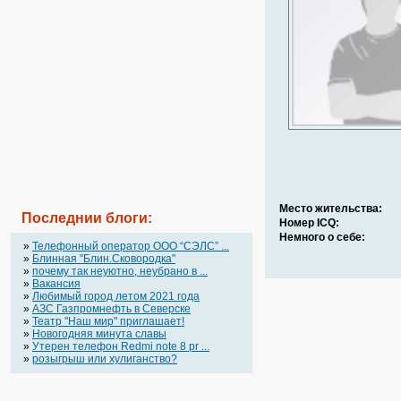
Место жительства:
Последнии блоги:
Номер ICQ:
Немного о себе:
»
Телефонный оператор OOO “СЭЛС” ...
»
Блинная "Блин.Сковородка"
»
почему так неуютно, неубрано в ...
»
Вакансия
»
Любимый город летом 2021 года
»
АЗС Газпромнефть в Северске
»
Театр "Наш мир" приглашает!
»
Новогодняя минута славы
»
Утерен телефон Redmi note 8 pr ...
»
розыгрыш или хулиганство?