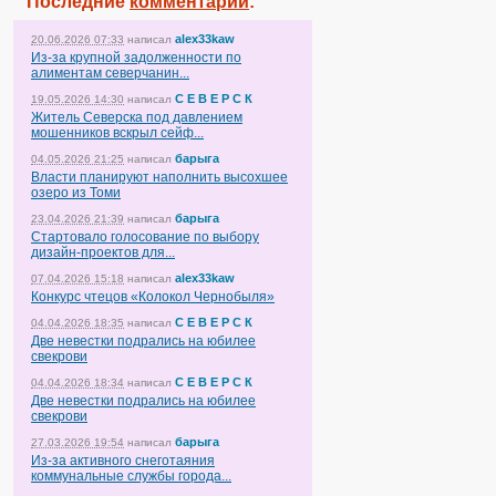
Последние
комментарии
:
alex33kaw
20.06.2026 07:33
написал
Из-за крупной задолженности по
алиментам северчанин...
С Е В Е Р С К
19.05.2026 14:30
написал
Житель Северска под давлением
мошенников вскрыл сейф...
барыга
04.05.2026 21:25
написал
Власти планируют наполнить высохшее
озеро из Томи
барыга
23.04.2026 21:39
написал
Стартовало голосование по выбору
дизайн-проектов для...
alex33kaw
07.04.2026 15:18
написал
Конкурс чтецов «Колокол Чернобыля»
С Е В Е Р С К
04.04.2026 18:35
написал
Две невестки подрались на юбилее
свекрови
С Е В Е Р С К
04.04.2026 18:34
написал
Две невестки подрались на юбилее
свекрови
барыга
27.03.2026 19:54
написал
Из-за активного снеготаяния
коммунальные службы города...