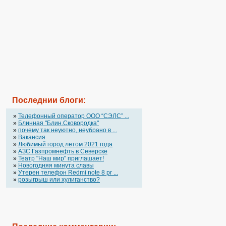
Последнии блоги:
»
Телефонный оператор OOO “СЭЛС” ...
»
Блинная "Блин.Сковородка"
»
почему так неуютно, неубрано в ...
»
Вакансия
»
Любимый город летом 2021 года
»
АЗС Газпромнефть в Северске
»
Театр "Наш мир" приглашает!
»
Новогодняя минута славы
»
Утерен телефон Redmi note 8 pr ...
»
розыгрыш или хулиганство?