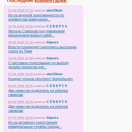
Последние
комментарии
:
alex33kaw
20.06.2026 07:33
написал
Из-за крупной задолженности по
алиментам северчанин...
С Е В Е Р С К
19.05.2026 14:30
написал
Житель Северска под давлением
мошенников вскрыл сейф...
барыга
04.05.2026 21:25
написал
Власти планируют наполнить высохшее
озеро из Томи
барыга
23.04.2026 21:39
написал
Стартовало голосование по выбору
дизайн-проектов для...
alex33kaw
07.04.2026 15:18
написал
Конкурс чтецов «Колокол Чернобыля»
С Е В Е Р С К
04.04.2026 18:35
написал
Две невестки подрались на юбилее
свекрови
С Е В Е Р С К
04.04.2026 18:34
написал
Две невестки подрались на юбилее
свекрови
барыга
27.03.2026 19:54
написал
Из-за активного снеготаяния
коммунальные службы города...