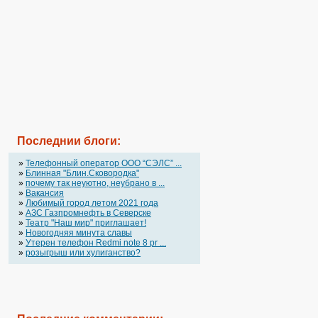
Последнии блоги:
»
Телефонный оператор OOO “СЭЛС” ...
»
Блинная "Блин.Сковородка"
»
почему так неуютно, неубрано в ...
»
Вакансия
»
Любимый город летом 2021 года
»
АЗС Газпромнефть в Северске
»
Театр "Наш мир" приглашает!
»
Новогодняя минута славы
»
Утерен телефон Redmi note 8 pr ...
»
розыгрыш или хулиганство?