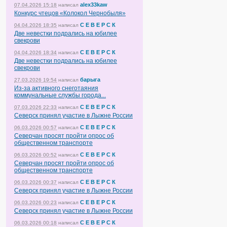
alex33kaw
07.04.2026 15:18
написал
Конкурс чтецов «Колокол Чернобыля»
С Е В Е Р С К
04.04.2026 18:35
написал
Две невестки подрались на юбилее
свекрови
С Е В Е Р С К
04.04.2026 18:34
написал
Две невестки подрались на юбилее
свекрови
барыга
27.03.2026 19:54
написал
Из-за активного снеготаяния
коммунальные службы города...
С Е В Е Р С К
07.03.2026 22:33
написал
Северск принял участие в Лыжне России
С Е В Е Р С К
06.03.2026 00:57
написал
Северчан просят пройти опрос об
общественном транспорте
С Е В Е Р С К
06.03.2026 00:52
написал
Северчан просят пройти опрос об
общественном транспорте
С Е В Е Р С К
06.03.2026 00:37
написал
Северск принял участие в Лыжне России
С Е В Е Р С К
06.03.2026 00:23
написал
Северск принял участие в Лыжне России
С Е В Е Р С К
06.03.2026 00:18
написал