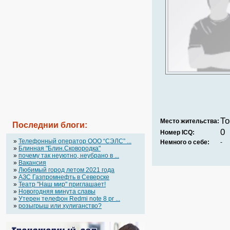
То
Место жительства:
Последнии блоги:
0
Номер ICQ:
»
Телефонный оператор OOO “СЭЛС” ...
Немного о себе:
-
»
Блинная "Блин.Сковородка"
»
почему так неуютно, неубрано в ...
»
Вакансия
»
Любимый город летом 2021 года
»
АЗС Газпромнефть в Северске
»
Театр "Наш мир" приглашает!
»
Новогодняя минута славы
»
Утерен телефон Redmi note 8 pr ...
»
розыгрыш или хулиганство?