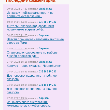
Последние
комментарии
:
alex33kaw
20.06.2026 07:33
написал
Из-за крупной задолженности по
алиментам северчанин...
С Е В Е Р С К
19.05.2026 14:30
написал
Житель Северска под давлением
мошенников вскрыл сейф...
барыга
04.05.2026 21:25
написал
Власти планируют наполнить высохшее
озеро из Томи
барыга
23.04.2026 21:39
написал
Стартовало голосование по выбору
дизайн-проектов для...
alex33kaw
07.04.2026 15:18
написал
Конкурс чтецов «Колокол Чернобыля»
С Е В Е Р С К
04.04.2026 18:35
написал
Две невестки подрались на юбилее
свекрови
С Е В Е Р С К
04.04.2026 18:34
написал
Две невестки подрались на юбилее
свекрови
барыга
27.03.2026 19:54
написал
Из-за активного снеготаяния
коммунальные службы города...