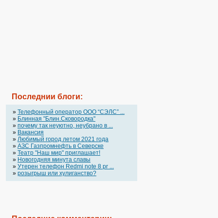
Последнии блоги:
»
Телефонный оператор OOO “СЭЛС” ...
»
Блинная "Блин.Сковородка"
»
почему так неуютно, неубрано в ...
»
Вакансия
»
Любимый город летом 2021 года
»
АЗС Газпромнефть в Северске
»
Театр "Наш мир" приглашает!
»
Новогодняя минута славы
»
Утерен телефон Redmi note 8 pr ...
»
розыгрыш или хулиганство?