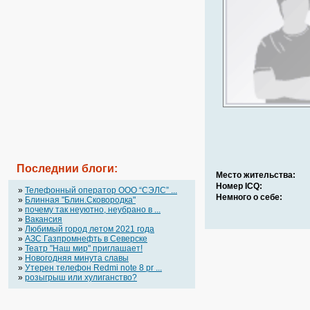
Последнии блоги:
Место жительства:
Номер ICQ:
»
Телефонный оператор OOO “СЭЛС” ...
Немного о себе:
»
Блинная "Блин.Сковородка"
»
почему так неуютно, неубрано в ...
»
Вакансия
»
Любимый город летом 2021 года
»
АЗС Газпромнефть в Северске
»
Театр "Наш мир" приглашает!
»
Новогодняя минута славы
»
Утерен телефон Redmi note 8 pr ...
»
розыгрыш или хулиганство?