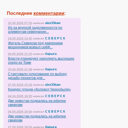
Последние
комментарии
:
alex33kaw
20.06.2026 07:33
написал
Из-за крупной задолженности по
алиментам северчанин...
С Е В Е Р С К
19.05.2026 14:30
написал
Житель Северска под давлением
мошенников вскрыл сейф...
барыга
04.05.2026 21:25
написал
Власти планируют наполнить высохшее
озеро из Томи
барыга
23.04.2026 21:39
написал
Стартовало голосование по выбору
дизайн-проектов для...
alex33kaw
07.04.2026 15:18
написал
Конкурс чтецов «Колокол Чернобыля»
С Е В Е Р С К
04.04.2026 18:35
написал
Две невестки подрались на юбилее
свекрови
С Е В Е Р С К
04.04.2026 18:34
написал
Две невестки подрались на юбилее
свекрови
барыга
27.03.2026 19:54
написал