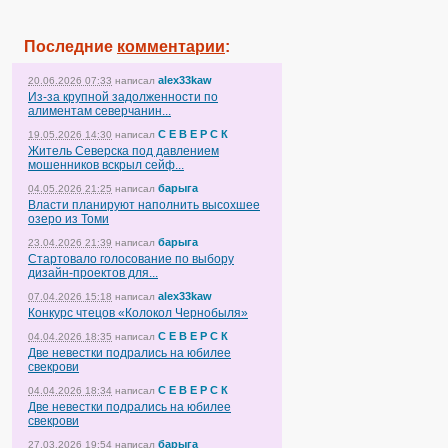
Последние
комментарии
:
alex33kaw
20.06.2026 07:33
написал
Из-за крупной задолженности по
алиментам северчанин...
С Е В Е Р С К
19.05.2026 14:30
написал
Житель Северска под давлением
мошенников вскрыл сейф...
барыга
04.05.2026 21:25
написал
Власти планируют наполнить высохшее
озеро из Томи
барыга
23.04.2026 21:39
написал
Стартовало голосование по выбору
дизайн-проектов для...
alex33kaw
07.04.2026 15:18
написал
Конкурс чтецов «Колокол Чернобыля»
С Е В Е Р С К
04.04.2026 18:35
написал
Две невестки подрались на юбилее
свекрови
С Е В Е Р С К
04.04.2026 18:34
написал
Две невестки подрались на юбилее
свекрови
барыга
27.03.2026 19:54
написал