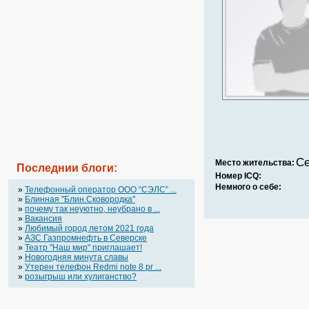
Се
Место жительства:
Последнии блоги:
Номер ICQ:
Немного о себе:
»
Телефонный оператор OOO “СЭЛС” ...
»
Блинная "Блин.Сковородка"
»
почему так неуютно, неубрано в ...
»
Вакансия
»
Любимый город летом 2021 года
»
АЗС Газпромнефть в Северске
»
Театр "Наш мир" приглашает!
»
Новогодняя минута славы
»
Утерен телефон Redmi note 8 pr ...
»
розыгрыш или хулиганство?