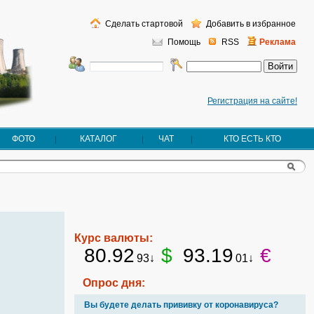
Сделать стартовой
Добавить в избранное
Помощь
RSS
Реклама
Регистрация на сайте!
ФОТО
КАТАЛОГ
ЧАТ
КТО ЕСТЬ КТО
Курс валюты:
80.92
$
93.19
€
93↓
01↓
Опрос дня:
Вы будете делать прививку от коронавируса?