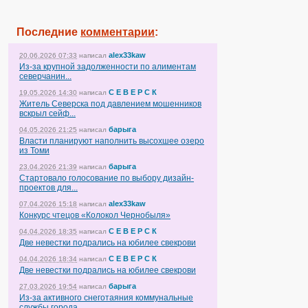
Последние
комментарии
:
alex33kaw
20.06.2026 07:33
написал
Из-за крупной задолженности по алиментам
северчанин...
С Е В Е Р С К
19.05.2026 14:30
написал
Житель Северска под давлением мошенников
вскрыл сейф...
барыга
04.05.2026 21:25
написал
Власти планируют наполнить высохшее озеро
из Томи
барыга
23.04.2026 21:39
написал
Стартовало голосование по выбору дизайн-
проектов для...
alex33kaw
07.04.2026 15:18
написал
Конкурс чтецов «Колокол Чернобыля»
С Е В Е Р С К
04.04.2026 18:35
написал
Две невестки подрались на юбилее свекрови
С Е В Е Р С К
04.04.2026 18:34
написал
Две невестки подрались на юбилее свекрови
барыга
27.03.2026 19:54
написал
Из-за активного снеготаяния коммунальные
службы города...