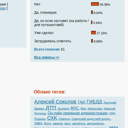
ции ]
Нет
49.38%
рии
]
Да, планирую
8.64%
Да, но если заставят (на работе /
4.94%
для путешествий)
Уже сделал
27.16%
Затрудняюсь ответить
9.88%
Всего голосов:
81
Все опросы >>
Облако тегов:
Алексей Соколов
ГИБДД
ГАИ
,
,
,
Григорий
ДТП
МЧС
,
,
,
,
,
,
Шамин
Зоопарк
Мэр
Наркотики
Николай
Он-лайн приемная администрации
,
,
,
Диденко
ПДД
СХК
,
,
,
,
Пожары
Северск
Северский кадетский корпус
,
,
,
,
,
,
УМВД
Фото
авария
авто
автобусы
автомобили
дети