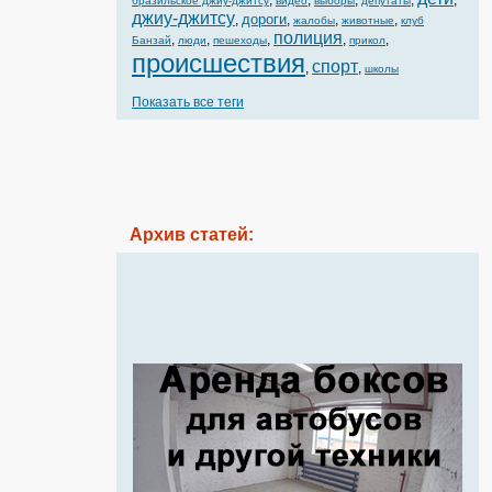
,
,
,
,
,
бразильское джиу-джитсу
видео
выборы
депутаты
джиу-джитсу
дороги
,
,
,
,
жалобы
животные
клуб
полиция
,
,
,
,
,
Банзай
люди
пешеходы
прикол
происшествия
спорт
,
,
школы
Показать все теги
Архив статей: