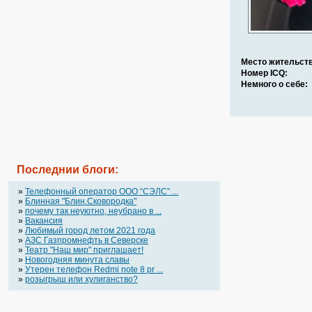
Место жительств
Номер ICQ:
Немного о себе:
Последнии блоги:
»
Телефонный оператор OOO “СЭЛС” ...
»
Блинная "Блин.Сковородка"
»
почему так неуютно, неубрано в ...
»
Вакансия
»
Любимый город летом 2021 года
»
АЗС Газпромнефть в Северске
»
Театр "Наш мир" приглашает!
»
Новогодняя минута славы
»
Утерен телефон Redmi note 8 pr ...
»
розыгрыш или хулиганство?