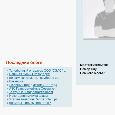
Последнии блоги:
Место жительства:
Номер ICQ:
»
Телефонный оператор OOO “СЭЛС” ...
Немного о себе:
»
Блинная "Блин.Сковородка"
»
почему так неуютно, неубрано в ...
»
Вакансия
»
Любимый город летом 2021 года
»
АЗС Газпромнефть в Северске
»
Театр "Наш мир" приглашает!
»
Новогодняя минута славы
»
Утерен телефон Redmi note 8 pr ...
»
розыгрыш или хулиганство?