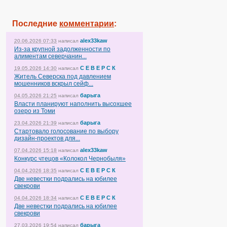
Последние
комментарии
:
alex33kaw
20.06.2026 07:33
написал
Из-за крупной задолженности по
алиментам северчанин...
С Е В Е Р С К
19.05.2026 14:30
написал
Житель Северска под давлением
мошенников вскрыл сейф...
барыга
04.05.2026 21:25
написал
Власти планируют наполнить высохшее
озеро из Томи
барыга
23.04.2026 21:39
написал
Стартовало голосование по выбору
дизайн-проектов для...
alex33kaw
07.04.2026 15:18
написал
Конкурс чтецов «Колокол Чернобыля»
С Е В Е Р С К
04.04.2026 18:35
написал
Две невестки подрались на юбилее
свекрови
С Е В Е Р С К
04.04.2026 18:34
написал
Две невестки подрались на юбилее
свекрови
барыга
27.03.2026 19:54
написал