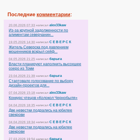
Последние
комментарии
:
alex33kaw
20.06.2026 07:33
написал
Из-за крупной задолженности по
алиментам северчанин...
С Е В Е Р С К
19.05.2026 14:30
написал
Житель Северска под давлением
мошенников вскрыл сейф...
барыга
04.05.2026 21:25
написал
Власти планируют наполнить высохшее
озеро из Томи
барыга
23.04.2026 21:39
написал
Стартовало голосование по выбору
дизайн-проектов для...
alex33kaw
07.04.2026 15:18
написал
Конкурс чтецов «Колокол Чернобыля»
С Е В Е Р С К
04.04.2026 18:35
написал
Две невестки подрались на юбилее
свекрови
С Е В Е Р С К
04.04.2026 18:34
написал
Две невестки подрались на юбилее
свекрови
барыга
27.03.2026 19:54
написал