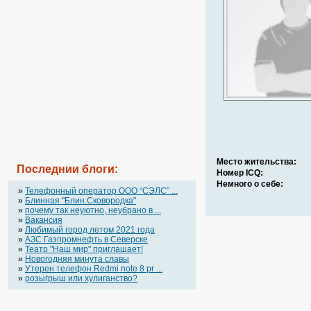
Место жительства:
Последнии блоги:
Номер ICQ:
Немного о себе:
»
Телефонный оператор OOO “СЭЛС” ...
»
Блинная "Блин.Сковородка"
»
почему так неуютно, неубрано в ...
»
Вакансия
»
Любимый город летом 2021 года
»
АЗС Газпромнефть в Северске
»
Театр "Наш мир" приглашает!
»
Новогодняя минута славы
»
Утерен телефон Redmi note 8 pr ...
»
розыгрыш или хулиганство?