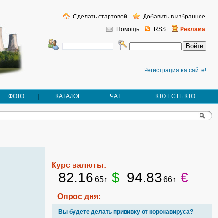
Сделать стартовой
Добавить в избранное
Помощь
RSS
Реклама
Регистрация на сайте!
ФОТО
КАТАЛОГ
ЧАТ
КТО ЕСТЬ КТО
Курс валюты:
82.16
$
94.83
€
65↑
66↑
Опрос дня:
Вы будете делать прививку от коронавируса?