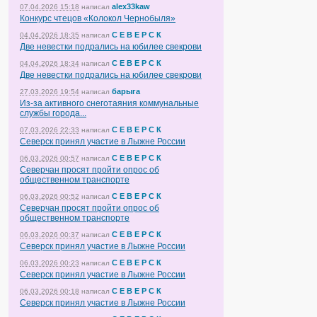
alex33kaw
07.04.2026 15:18
написал
Конкурс чтецов «Колокол Чернобыля»
С Е В Е Р С К
04.04.2026 18:35
написал
Две невестки подрались на юбилее свекрови
С Е В Е Р С К
04.04.2026 18:34
написал
Две невестки подрались на юбилее свекрови
барыга
27.03.2026 19:54
написал
Из-за активного снеготаяния коммунальные
службы города...
С Е В Е Р С К
07.03.2026 22:33
написал
Северск принял участие в Лыжне России
С Е В Е Р С К
06.03.2026 00:57
написал
Северчан просят пройти опрос об
общественном транспорте
С Е В Е Р С К
06.03.2026 00:52
написал
Северчан просят пройти опрос об
общественном транспорте
С Е В Е Р С К
06.03.2026 00:37
написал
Северск принял участие в Лыжне России
С Е В Е Р С К
06.03.2026 00:23
написал
Северск принял участие в Лыжне России
С Е В Е Р С К
06.03.2026 00:18
написал
Северск принял участие в Лыжне России