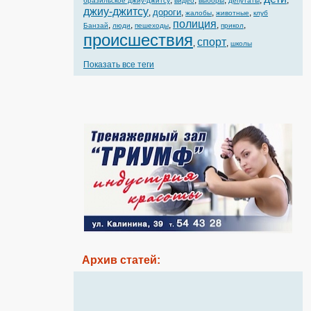
,
,
,
,
,
бразильское джиу-джитсу
видео
выборы
депутаты
джиу-джитсу
дороги
,
,
,
,
жалобы
животные
клуб
полиция
,
,
,
,
,
Банзай
люди
пешеходы
прикол
происшествия
спорт
,
,
школы
Показать все теги
Архив статей: