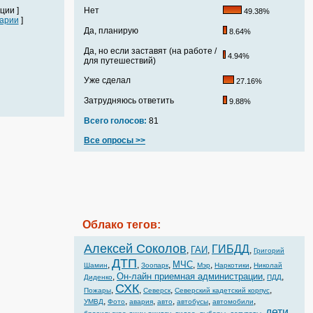
ции ]
Нет
49.38%
арии
]
Да, планирую
8.64%
Да, но если заставят (на работе /
4.94%
для путешествий)
Уже сделал
27.16%
Затрудняюсь ответить
9.88%
Всего голосов:
81
Все опросы >>
Облако тегов:
Алексей Соколов
ГИБДД
ГАИ
,
,
,
Григорий
ДТП
МЧС
,
,
,
,
,
,
Шамин
Зоопарк
Мэр
Наркотики
Николай
Он-лайн приемная администрации
,
,
,
Диденко
ПДД
СХК
,
,
,
,
Пожары
Северск
Северский кадетский корпус
,
,
,
,
,
,
УМВД
Фото
авария
авто
автобусы
автомобили
дети