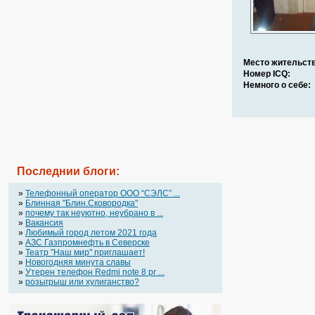
Место жительств
Номер ICQ:
Немного о себе:
Последнии блоги:
»
Телефонный оператор OOO “СЭЛС” ...
»
Блинная "Блин.Сковородка"
»
почему так неуютно, неубрано в ...
»
Вакансия
»
Любимый город летом 2021 года
»
АЗС Газпромнефть в Северске
»
Театр "Наш мир" приглашает!
»
Новогодняя минута славы
»
Утерен телефон Redmi note 8 pr ...
»
розыгрыш или хулиганство?