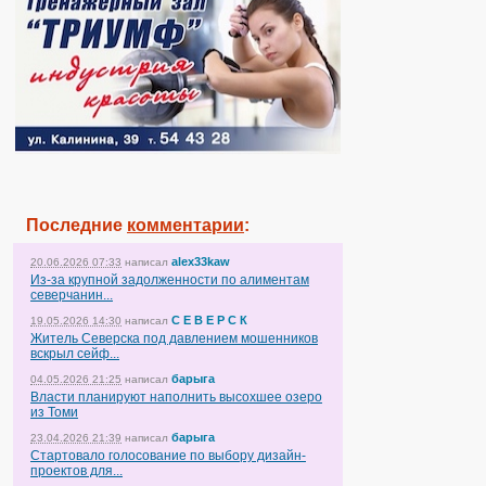
Последние
комментарии
:
alex33kaw
20.06.2026 07:33
написал
Из-за крупной задолженности по алиментам
северчанин...
С Е В Е Р С К
19.05.2026 14:30
написал
Житель Северска под давлением мошенников
вскрыл сейф...
барыга
04.05.2026 21:25
написал
Власти планируют наполнить высохшее озеро
из Томи
барыга
23.04.2026 21:39
написал
Стартовало голосование по выбору дизайн-
проектов для...