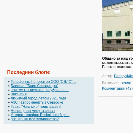
Обидно за наш го
можем выразить св
Рассказываю как 
Последнии блоги:
Автор:
Pampysi4k
»
Телефонный оператор OOO “СЭЛС” ...
Категория:
Блоги
»
Блинная "Блин.Сковородка"
Комментарии (49)
»
почему так неуютно, неубрано в ...
»
Вакансия
»
Любимый город летом 2021 года
»
АЗС Газпромнефть в Северске
»
Театр "Наш мир" приглашает!
»
Новогодняя минута славы
»
Утерен телефон Redmi note 8 pr ...
»
розыгрыш или хулиганство?