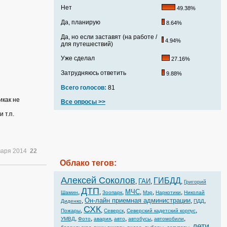
Нет
49.38%
Да, планирую
8.64%
Да, но если заставят (на работе /
4.94%
для путешествий)
Уже сделал
27.16%
Затрудняюсь ответить
9.88%
Всего голосов:
81
икак не
Все опросы >>
 т.п.
варя 2014
22
Облако тегов:
Алексей Соколов
ГИБДД
ГАИ
,
,
,
Григорий
ДТП
МЧС
,
,
,
,
,
,
Шамин
Зоопарк
Мэр
Наркотики
Николай
Он-лайн приемная администрации
,
,
,
Диденко
ПДД
СХК
,
,
,
,
Пожары
Северск
Северский кадетский корпус
,
,
,
,
,
,
УМВД
Фото
авария
авто
автобусы
автомобили
дети