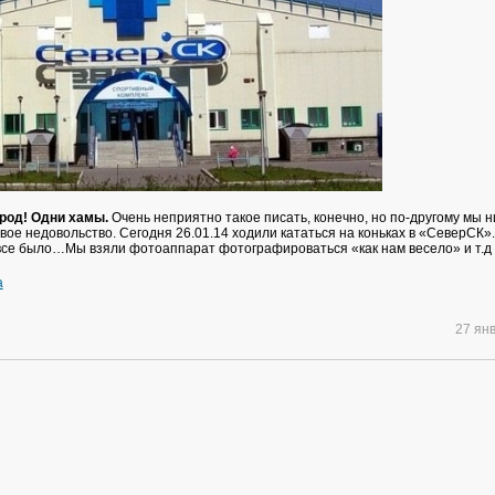
род! Одни хамы.
Очень неприятно такое писать, конечно, но по-другому мы н
ое недовольство. Сегодня 26.01.14 ходили кататься на коньках в «СеверСК».
все было…Мы взяли фотоаппарат фотографироваться «как нам весело» и т.д и
a
27 ян