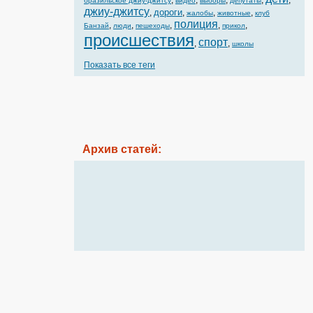
,
,
,
,
,
бразильское джиу-джитсу
видео
выборы
депутаты
джиу-джитсу
дороги
,
,
,
,
жалобы
животные
клуб
полиция
,
,
,
,
,
Банзай
люди
пешеходы
прикол
происшествия
спорт
,
,
школы
Показать все теги
Архив статей: