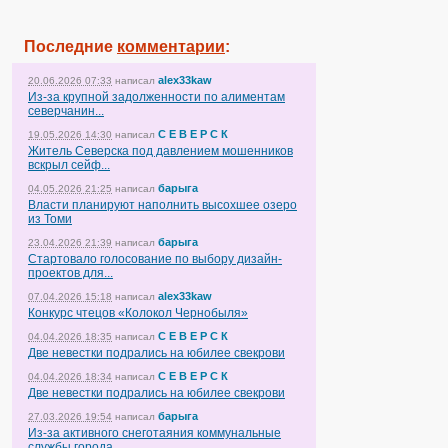
Последние
комментарии
:
alex33kaw
20.06.2026 07:33
написал
Из-за крупной задолженности по алиментам
северчанин...
С Е В Е Р С К
19.05.2026 14:30
написал
Житель Северска под давлением мошенников
вскрыл сейф...
барыга
04.05.2026 21:25
написал
Власти планируют наполнить высохшее озеро
из Томи
барыга
23.04.2026 21:39
написал
Стартовало голосование по выбору дизайн-
проектов для...
alex33kaw
07.04.2026 15:18
написал
Конкурс чтецов «Колокол Чернобыля»
С Е В Е Р С К
04.04.2026 18:35
написал
Две невестки подрались на юбилее свекрови
С Е В Е Р С К
04.04.2026 18:34
написал
Две невестки подрались на юбилее свекрови
барыга
27.03.2026 19:54
написал
Из-за активного снеготаяния коммунальные
службы города...