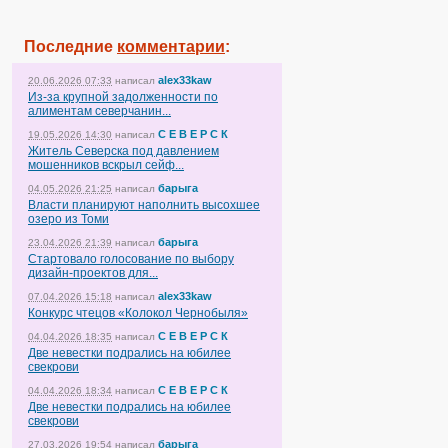
Последние
комментарии
:
alex33kaw
20.06.2026 07:33
написал
Из-за крупной задолженности по
алиментам северчанин...
С Е В Е Р С К
19.05.2026 14:30
написал
Житель Северска под давлением
мошенников вскрыл сейф...
барыга
04.05.2026 21:25
написал
Власти планируют наполнить высохшее
озеро из Томи
барыга
23.04.2026 21:39
написал
Стартовало голосование по выбору
дизайн-проектов для...
alex33kaw
07.04.2026 15:18
написал
Конкурс чтецов «Колокол Чернобыля»
С Е В Е Р С К
04.04.2026 18:35
написал
Две невестки подрались на юбилее
свекрови
С Е В Е Р С К
04.04.2026 18:34
написал
Две невестки подрались на юбилее
свекрови
барыга
27.03.2026 19:54
написал