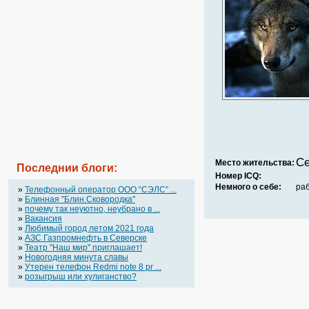
Се
Место жительства:
Последнии блоги:
Номер ICQ:
Немного о себе:
ра
»
Телефонный оператор OOO “СЭЛС” ...
»
Блинная "Блин.Сковородка"
»
почему так неуютно, неубрано в ...
»
Вакансия
»
Любимый город летом 2021 года
»
АЗС Газпромнефть в Северске
»
Театр "Наш мир" приглашает!
»
Новогодняя минута славы
»
Утерен телефон Redmi note 8 pr ...
»
розыгрыш или хулиганство?