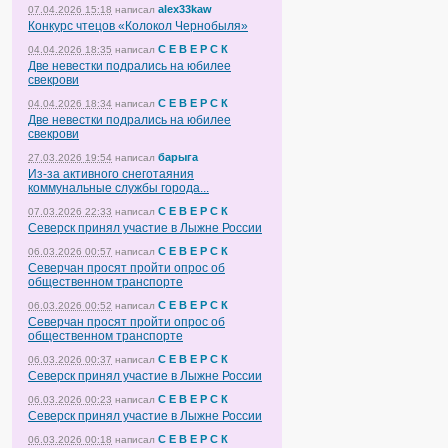
alex33kaw
07.04.2026 15:18
написал
Конкурс чтецов «Колокол Чернобыля»
С Е В Е Р С К
04.04.2026 18:35
написал
Две невестки подрались на юбилее
свекрови
С Е В Е Р С К
04.04.2026 18:34
написал
Две невестки подрались на юбилее
свекрови
барыга
27.03.2026 19:54
написал
Из-за активного снеготаяния
коммунальные службы города...
С Е В Е Р С К
07.03.2026 22:33
написал
Северск принял участие в Лыжне России
С Е В Е Р С К
06.03.2026 00:57
написал
Северчан просят пройти опрос об
общественном транспорте
С Е В Е Р С К
06.03.2026 00:52
написал
Северчан просят пройти опрос об
общественном транспорте
С Е В Е Р С К
06.03.2026 00:37
написал
Северск принял участие в Лыжне России
С Е В Е Р С К
06.03.2026 00:23
написал
Северск принял участие в Лыжне России
С Е В Е Р С К
06.03.2026 00:18
написал