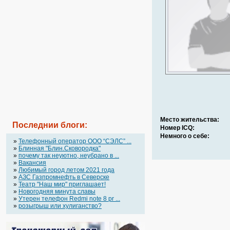
Место жительства:
Последнии блоги:
Номер ICQ:
Немного о себе:
»
Телефонный оператор OOO “СЭЛС” ...
»
Блинная "Блин.Сковородка"
»
почему так неуютно, неубрано в ...
»
Вакансия
»
Любимый город летом 2021 года
»
АЗС Газпромнефть в Северске
»
Театр "Наш мир" приглашает!
»
Новогодняя минута славы
»
Утерен телефон Redmi note 8 pr ...
»
розыгрыш или хулиганство?