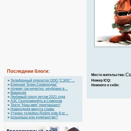
Последнии блоги:
Се
Место жительства:
»
Телефонный оператор OOO “СЭЛС” ...
Номер ICQ:
»
Блинная "Блин.Сковородка"
Немного о себе:
»
почему так неуютно, неубрано в ...
»
Вакансия
»
Любимый город летом 2021 года
»
АЗС Газпромнефть в Северске
»
Театр "Наш мир" приглашает!
»
Новогодняя минута славы
»
Утерен телефон Redmi note 8 pr ...
»
розыгрыш или хулиганство?