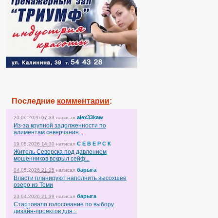
Последние
комментарии
:
alex33kaw
20.06.2026 07:33
написал
Из-за крупной задолженности по
алиментам северчанин...
С Е В Е Р С К
19.05.2026 14:30
написал
Житель Северска под давлением
мошенников вскрыл сейф...
барыга
04.05.2026 21:25
написал
Власти планируют наполнить высохшее
озеро из Томи
барыга
23.04.2026 21:39
написал
Стартовало голосование по выбору
дизайн-проектов для...