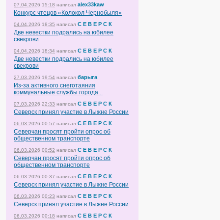
alex33kaw
07.04.2026 15:18
написал
Конкурс чтецов «Колокол Чернобыля»
С Е В Е Р С К
04.04.2026 18:35
написал
Две невестки подрались на юбилее
свекрови
С Е В Е Р С К
04.04.2026 18:34
написал
Две невестки подрались на юбилее
свекрови
барыга
27.03.2026 19:54
написал
Из-за активного снеготаяния
коммунальные службы города...
С Е В Е Р С К
07.03.2026 22:33
написал
Северск принял участие в Лыжне России
С Е В Е Р С К
06.03.2026 00:57
написал
Северчан просят пройти опрос об
общественном транспорте
С Е В Е Р С К
06.03.2026 00:52
написал
Северчан просят пройти опрос об
общественном транспорте
С Е В Е Р С К
06.03.2026 00:37
написал
Северск принял участие в Лыжне России
С Е В Е Р С К
06.03.2026 00:23
написал
Северск принял участие в Лыжне России
С Е В Е Р С К
06.03.2026 00:18
написал