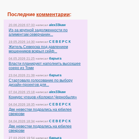
Последние
комментарии
:
alex33kaw
20.06.2026 07:33
написал
Из-за крупной задолженности по
алиментам северчанин...
С Е В Е Р С К
19.05.2026 14:30
написал
Житель Северска под давлением
мошенников вскрыл сейф...
барыга
04.05.2026 21:25
написал
Власти планируют наполнить высохшее
озеро из Томи
барыга
23.04.2026 21:39
написал
Стартовало голосование по выбору
дизайн-проектов для...
alex33kaw
07.04.2026 15:18
написал
Конкурс чтецов «Колокол Чернобыля»
С Е В Е Р С К
04.04.2026 18:35
написал
Две невестки подрались на юбилее
свекрови
С Е В Е Р С К
04.04.2026 18:34
написал
Две невестки подрались на юбилее
свекрови
барыга
27.03.2026 19:54
написал