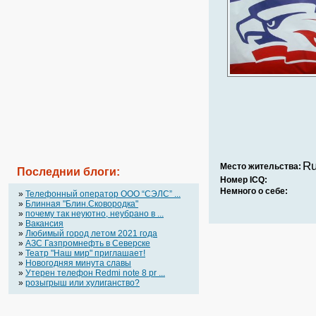
Ru
Место жительства:
Последнии блоги:
Номер ICQ:
Немного о себе:
»
Телефонный оператор OOO “СЭЛС” ...
»
Блинная "Блин.Сковородка"
»
почему так неуютно, неубрано в ...
»
Вакансия
»
Любимый город летом 2021 года
»
АЗС Газпромнефть в Северске
»
Театр "Наш мир" приглашает!
»
Новогодняя минута славы
»
Утерен телефон Redmi note 8 pr ...
»
розыгрыш или хулиганство?