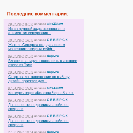
Последние
комментарии
:
alex33kaw
20.06.2026 07:33
написал
Из-за крупной задолженности по
алиментам северчанин...
С Е В Е Р С К
19.05.2026 14:30
написал
Житель Северска под давлением
мошенников вскрыл сейф...
барыга
04.05.2026 21:25
написал
Власти планируют наполнить высохшее
озеро из Томи
барыга
23.04.2026 21:39
написал
Стартовало голосование по выбору
дизайн-проектов для...
alex33kaw
07.04.2026 15:18
написал
Конкурс чтецов «Колокол Чернобыля»
С Е В Е Р С К
04.04.2026 18:35
написал
Две невестки подрались на юбилее
свекрови
С Е В Е Р С К
04.04.2026 18:34
написал
Две невестки подрались на юбилее
свекрови
барыга
27.03.2026 19:54
написал