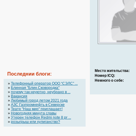
Место жительства:
Последнии блоги:
Номер ICQ:
Немного о себе:
»
Телефонный оператор OOO “СЭЛС” ...
»
Блинная "Блин.Сковородка"
»
почему так неуютно, неубрано в ...
»
Вакансия
»
Любимый город летом 2021 года
»
АЗС Газпромнефть в Северске
»
Театр "Наш мир" приглашает!
»
Новогодняя минута славы
»
Утерен телефон Redmi note 8 pr ...
»
розыгрыш или хулиганство?