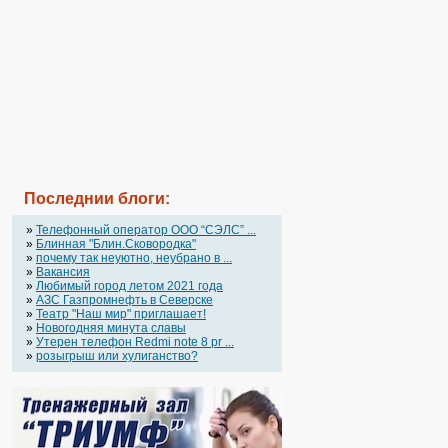
Последнии блоги:
»
Телефонный оператор OOO “СЭЛС” ...
»
Блинная "Блин.Сковородка"
»
почему так неуютно, неубрано в ...
»
Вакансия
»
Любимый город летом 2021 года
»
АЗС Газпромнефть в Северске
»
Театр "Наш мир" приглашает!
»
Новогодняя минута славы
»
Утерен телефон Redmi note 8 pr ...
»
розыгрыш или хулиганство?