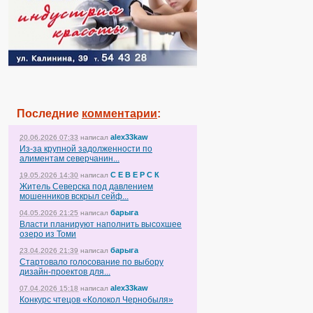
Последние
комментарии
:
alex33kaw
20.06.2026 07:33
написал
Из-за крупной задолженности по
алиментам северчанин...
С Е В Е Р С К
19.05.2026 14:30
написал
Житель Северска под давлением
мошенников вскрыл сейф...
барыга
04.05.2026 21:25
написал
Власти планируют наполнить высохшее
озеро из Томи
барыга
23.04.2026 21:39
написал
Стартовало голосование по выбору
дизайн-проектов для...
alex33kaw
07.04.2026 15:18
написал
Конкурс чтецов «Колокол Чернобыля»