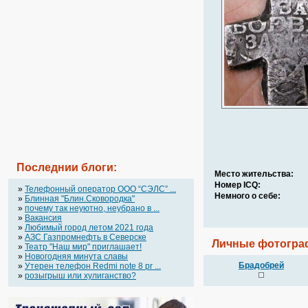
Последнии блоги:
Место жительства:
Номер ICQ:
»
Телефонный оператор OOO “СЭЛС” ...
Немного о себе:
»
Блинная "Блин.Сковородка"
»
почему так неуютно, неубрано в ...
»
Вакансия
»
Любимый город летом 2021 года
»
АЗС Газпромнефть в Северске
Личные фотогра
»
Театр "Наш мир" приглашает!
»
Новогодняя минута славы
Брадобрей
»
Утерен телефон Redmi note 8 pr ...
»
розыгрыш или хулиганство?