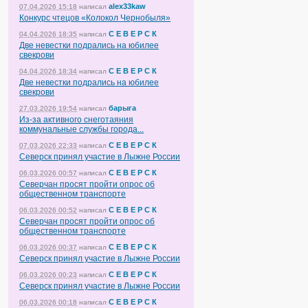
alex33kaw
07.04.2026 15:18
написал
Конкурс чтецов «Колокол Чернобыля»
С Е В Е Р С К
04.04.2026 18:35
написал
Две невестки подрались на юбилее
свекрови
С Е В Е Р С К
04.04.2026 18:34
написал
Две невестки подрались на юбилее
свекрови
барыга
27.03.2026 19:54
написал
Из-за активного снеготаяния
коммунальные службы города...
С Е В Е Р С К
07.03.2026 22:33
написал
Северск принял участие в Лыжне России
С Е В Е Р С К
06.03.2026 00:57
написал
Северчан просят пройти опрос об
общественном транспорте
С Е В Е Р С К
06.03.2026 00:52
написал
Северчан просят пройти опрос об
общественном транспорте
С Е В Е Р С К
06.03.2026 00:37
написал
Северск принял участие в Лыжне России
С Е В Е Р С К
06.03.2026 00:23
написал
Северск принял участие в Лыжне России
С Е В Е Р С К
06.03.2026 00:18
написал