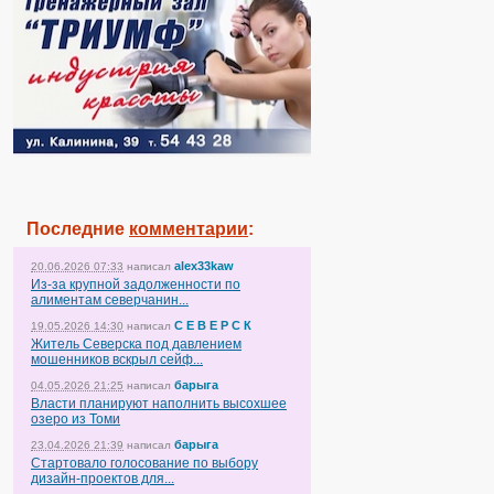
Последние
комментарии
:
alex33kaw
20.06.2026 07:33
написал
Из-за крупной задолженности по
алиментам северчанин...
С Е В Е Р С К
19.05.2026 14:30
написал
Житель Северска под давлением
мошенников вскрыл сейф...
барыга
04.05.2026 21:25
написал
Власти планируют наполнить высохшее
озеро из Томи
барыга
23.04.2026 21:39
написал
Стартовало голосование по выбору
дизайн-проектов для...