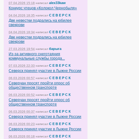
alex33kaw
07.04.2026 15:18
написал
Конкурс чтецов «Колокол Чернобыля»
С Е В Е Р С К
04.04.2026 18:35
написал
Две невестки подрались на юбилее
свекрови
С Е В Е Р С К
04.04.2026 18:34
написал
Две невестки подрались на юбилее
свекрови
барыга
27.03.2026 19:54
написал
Из-за активного снеготаяния
коммунальные службы города...
С Е В Е Р С К
07.03.2026 22:33
написал
Северск принял участие в Лыжне России
С Е В Е Р С К
06.03.2026 00:57
написал
Северчан просят пройти опрос об
общественном транспорте
С Е В Е Р С К
06.03.2026 00:52
написал
Северчан просят пройти опрос об
общественном транспорте
С Е В Е Р С К
06.03.2026 00:37
написал
Северск принял участие в Лыжне России
С Е В Е Р С К
06.03.2026 00:23
написал
Северск принял участие в Лыжне России
С Е В Е Р С К
06.03.2026 00:18
написал