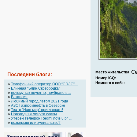
Се
Место жительства:
Последнии блоги:
Номер ICQ:
Немного о себе:
»
Телефонный оператор OOO “СЭЛС” ...
»
Блинная "Блин.Сковородка"
»
почему так неуютно, неубрано в ...
»
Вакансия
»
Любимый город летом 2021 года
»
АЗС Газпромнефть в Северске
»
Театр "Наш мир" приглашает!
»
Новогодняя минута славы
»
Утерен телефон Redmi note 8 pr ...
»
розыгрыш или хулиганство?