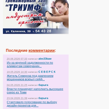
Последние
комментарии
:
alex33kaw
20.06.2026 07:33
написал
Из-за крупной задолженности по
алиментам северчанин...
С Е В Е Р С К
19.05.2026 14:30
написал
Житель Северска под давлением
мошенников вскрыл сейф...
барыга
04.05.2026 21:25
написал
Власти планируют наполнить высохшее
озеро из Томи
барыга
23.04.2026 21:39
написал
Стартовало голосование по выбору
дизайн-проектов для...