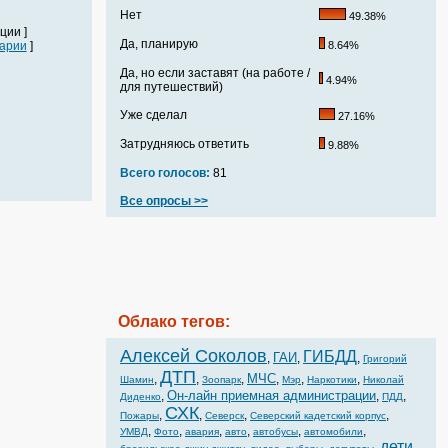
Нет
49.38%
ции ]
Да, планирую
арии
]
8.64%
Да, но если заставят (на работе /
4.94%
для путешествий)
Уже сделал
27.16%
Затрудняюсь ответить
9.88%
Всего голосов:
81
Все опросы >>
Облако тегов:
Алексей Соколов
ГИБДД
ГАИ
,
,
,
Григорий
ДТП
МЧС
,
,
,
,
,
,
Шамин
Зоопарк
Мэр
Наркотики
Николай
Он-лайн приемная администрации
,
,
,
Диденко
ПДД
СХК
,
,
,
,
Пожары
Северск
Северский кадетский корпус
,
,
,
,
,
,
УМВД
Фото
авария
авто
автобусы
автомобили
дети