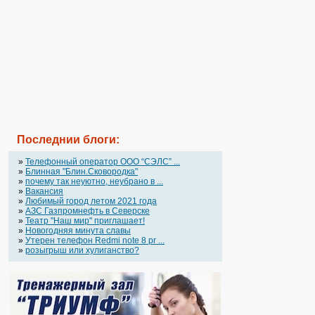
Последнии блоги:
»
Телефонный оператор OOO “СЭЛС” ...
»
Блинная "Блин.Сковородка"
»
почему так неуютно, неубрано в ...
»
Вакансия
»
Любимый город летом 2021 года
»
АЗС Газпромнефть в Северске
»
Театр "Наш мир" приглашает!
»
Новогодняя минута славы
»
Утерен телефон Redmi note 8 pr ...
»
розыгрыш или хулиганство?