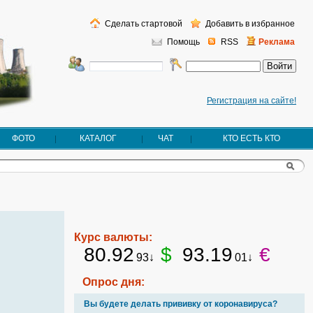
Сделать стартовой
Добавить в избранное
Помощь
RSS
Реклама
Регистрация на сайте!
ФОТО
КАТАЛОГ
ЧАТ
КТО ЕСТЬ КТО
Курс валюты:
80.92
$
93.19
€
93↓
01↓
Опрос дня:
Вы будете делать прививку от коронавируса?