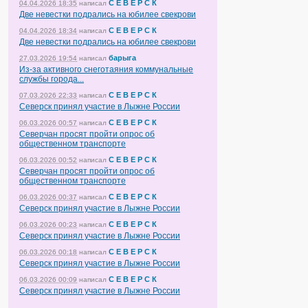
С Е В Е Р С К
04.04.2026 18:35
написал
Две невестки подрались на юбилее свекрови
С Е В Е Р С К
04.04.2026 18:34
написал
Две невестки подрались на юбилее свекрови
барыга
27.03.2026 19:54
написал
Из-за активного снеготаяния коммунальные
службы города...
С Е В Е Р С К
07.03.2026 22:33
написал
Северск принял участие в Лыжне России
С Е В Е Р С К
06.03.2026 00:57
написал
Северчан просят пройти опрос об
общественном транспорте
С Е В Е Р С К
06.03.2026 00:52
написал
Северчан просят пройти опрос об
общественном транспорте
С Е В Е Р С К
06.03.2026 00:37
написал
Северск принял участие в Лыжне России
С Е В Е Р С К
06.03.2026 00:23
написал
Северск принял участие в Лыжне России
С Е В Е Р С К
06.03.2026 00:18
написал
Северск принял участие в Лыжне России
С Е В Е Р С К
06.03.2026 00:09
написал
Северск принял участие в Лыжне России