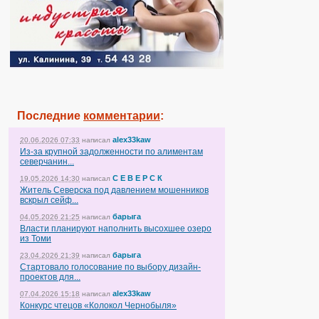
Последние
комментарии
:
alex33kaw
20.06.2026 07:33
написал
Из-за крупной задолженности по алиментам
северчанин...
С Е В Е Р С К
19.05.2026 14:30
написал
Житель Северска под давлением мошенников
вскрыл сейф...
барыга
04.05.2026 21:25
написал
Власти планируют наполнить высохшее озеро
из Томи
барыга
23.04.2026 21:39
написал
Стартовало голосование по выбору дизайн-
проектов для...
alex33kaw
07.04.2026 15:18
написал
Конкурс чтецов «Колокол Чернобыля»