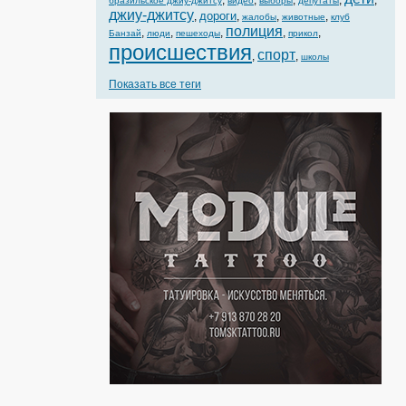
,
,
,
,
,
бразильское джиу-джитсу
видео
выборы
депутаты
джиу-джитсу
дороги
,
,
,
,
жалобы
животные
клуб
полиция
,
,
,
,
,
Банзай
люди
пешеходы
прикол
происшествия
спорт
,
,
школы
Показать все теги