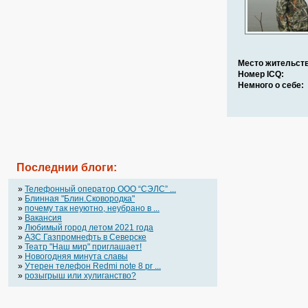
Место жительств
Номер ICQ:
Немного о себе:
Последнии блоги:
»
Телефонный оператор OOO “СЭЛС” ...
»
Блинная "Блин.Сковородка"
»
почему так неуютно, неубрано в ...
»
Вакансия
»
Любимый город летом 2021 года
»
АЗС Газпромнефть в Северске
»
Театр "Наш мир" приглашает!
»
Новогодняя минута славы
»
Утерен телефон Redmi note 8 pr ...
»
розыгрыш или хулиганство?