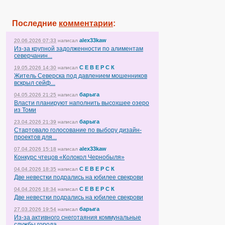
Последние
комментарии
:
alex33kaw
20.06.2026 07:33
написал
Из-за крупной задолженности по алиментам
северчанин...
С Е В Е Р С К
19.05.2026 14:30
написал
Житель Северска под давлением мошенников
вскрыл сейф...
барыга
04.05.2026 21:25
написал
Власти планируют наполнить высохшее озеро
из Томи
барыга
23.04.2026 21:39
написал
Стартовало голосование по выбору дизайн-
проектов для...
alex33kaw
07.04.2026 15:18
написал
Конкурс чтецов «Колокол Чернобыля»
С Е В Е Р С К
04.04.2026 18:35
написал
Две невестки подрались на юбилее свекрови
С Е В Е Р С К
04.04.2026 18:34
написал
Две невестки подрались на юбилее свекрови
барыга
27.03.2026 19:54
написал
Из-за активного снеготаяния коммунальные
службы города...