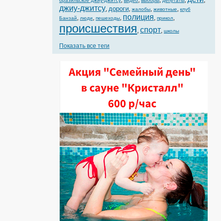
,
,
,
,
,
бразильское джиу-джитсу
видео
выборы
депутаты
джиу-джитсу
дороги
,
,
,
,
жалобы
животные
клуб
полиция
,
,
,
,
,
Банзай
люди
пешеходы
прикол
происшествия
спорт
,
,
школы
Показать все теги