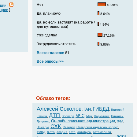
Нет
49.38%
ации
]
арии
]
Да, планирую
8.64%
Да, но если заставят (на работе /
4.94%
для путешествий)
Уже сделал
27.16%
Затрудняюсь ответить
9.88%
Всего голосов:
81
Все опросы >>
Облако тегов:
Алексей Соколов
ГИБДД
ГАИ
,
,
,
Григорий
ДТП
МЧС
,
,
,
,
,
,
Шамин
Зоопарк
Мэр
Наркотики
Николай
Он-лайн приемная администрации
,
,
,
Диденко
ПДД
СХК
,
,
,
,
Пожары
Северск
Северский кадетский корпус
,
,
,
,
,
,
УМВД
Фото
авария
авто
автобусы
автомобили
дети