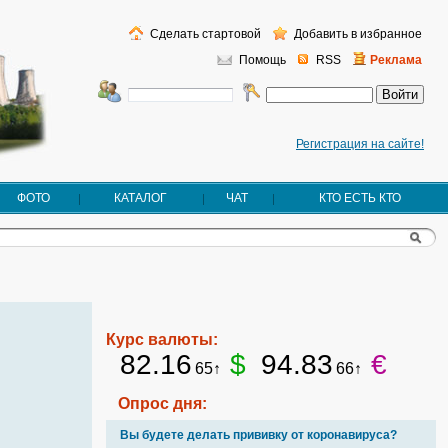
Сделать стартовой
Добавить в избранное
Помощь
RSS
Реклама
Регистрация на сайте!
ФОТО
КАТАЛОГ
ЧАТ
КТО ЕСТЬ КТО
Курс валюты:
82.16
$
94.83
€
65↑
66↑
Опрос дня:
Вы будете делать прививку от коронавируса?