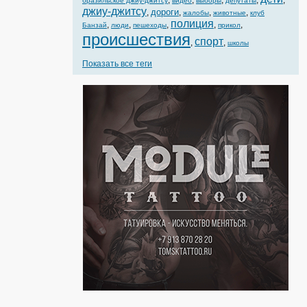
,
,
,
,
,
бразильское джиу-джитсу
видео
выборы
депутаты
джиу-джитсу
дороги
,
,
,
,
жалобы
животные
клуб
полиция
,
,
,
,
,
Банзай
люди
пешеходы
прикол
происшествия
спорт
,
,
школы
Показать все теги