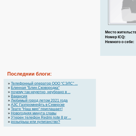
Место жительств
Номер ICQ:
Немного о себе:
Последнии блоги:
»
Телефонный оператор OOO “СЭЛС” ...
»
Блинная "Блин.Сковородка"
»
почему так неуютно, неубрано в ...
»
Вакансия
»
Любимый город летом 2021 года
»
АЗС Газпромнефть в Северске
»
Театр "Наш мир" приглашает!
»
Новогодняя минута славы
»
Утерен телефон Redmi note 8 pr ...
»
розыгрыш или хулиганство?