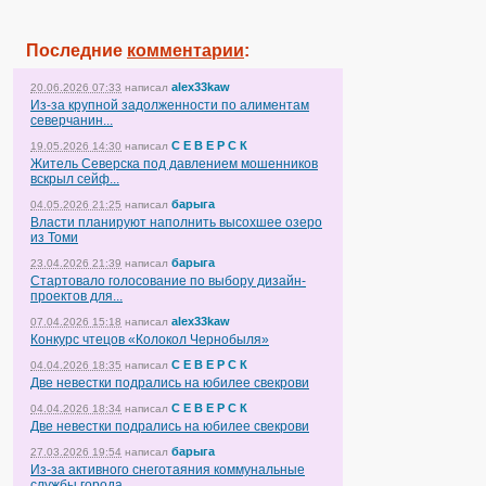
Последние
комментарии
:
alex33kaw
20.06.2026 07:33
написал
Из-за крупной задолженности по алиментам
северчанин...
С Е В Е Р С К
19.05.2026 14:30
написал
Житель Северска под давлением мошенников
вскрыл сейф...
барыга
04.05.2026 21:25
написал
Власти планируют наполнить высохшее озеро
из Томи
барыга
23.04.2026 21:39
написал
Стартовало голосование по выбору дизайн-
проектов для...
alex33kaw
07.04.2026 15:18
написал
Конкурс чтецов «Колокол Чернобыля»
С Е В Е Р С К
04.04.2026 18:35
написал
Две невестки подрались на юбилее свекрови
С Е В Е Р С К
04.04.2026 18:34
написал
Две невестки подрались на юбилее свекрови
барыга
27.03.2026 19:54
написал
Из-за активного снеготаяния коммунальные
службы города...