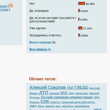
Нет
49.38%
кации
]
тарии
]
Да, планирую
8.64%
Да, но если заставят (на работе /
4.94%
для путешествий)
Уже сделал
27.16%
Затрудняюсь ответить
9.88%
Всего голосов:
81
Все опросы >>
Облако тегов:
Алексей Соколов
ГИБДД
ГАИ
,
,
,
Григорий
ДТП
МЧС
,
,
,
,
,
,
Шамин
Зоопарк
Мэр
Наркотики
Николай
Он-лайн приемная администрации
,
,
,
Диденко
ПДД
СХК
,
,
,
,
Пожары
Северск
Северский кадетский корпус
,
,
,
,
,
,
УМВД
Фото
авария
авто
автобусы
автомобили
дети