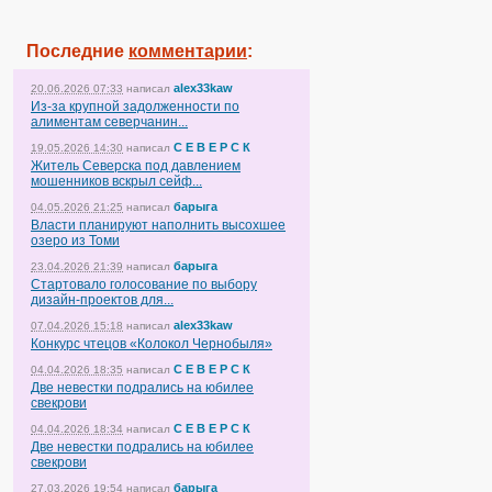
Последние
комментарии
:
alex33kaw
20.06.2026 07:33
написал
Из-за крупной задолженности по
алиментам северчанин...
С Е В Е Р С К
19.05.2026 14:30
написал
Житель Северска под давлением
мошенников вскрыл сейф...
барыга
04.05.2026 21:25
написал
Власти планируют наполнить высохшее
озеро из Томи
барыга
23.04.2026 21:39
написал
Стартовало голосование по выбору
дизайн-проектов для...
alex33kaw
07.04.2026 15:18
написал
Конкурс чтецов «Колокол Чернобыля»
С Е В Е Р С К
04.04.2026 18:35
написал
Две невестки подрались на юбилее
свекрови
С Е В Е Р С К
04.04.2026 18:34
написал
Две невестки подрались на юбилее
свекрови
барыга
27.03.2026 19:54
написал