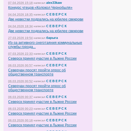
alex33kaw
07.04.2026 15:18
написал
Конкурс чтецов «Колокол Чернобыля»
С Е В Е Р С К
04.04.2026 18:35
написал
Две невестки подрались на юбилее свекрови
С Е В Е Р С К
04.04.2026 18:34
написал
Две невестки подрались на юбилее свекрови
барыга
27.03.2026 19:54
написал
Из-за активного снеготаяния коммунальные
службы города...
С Е В Е Р С К
07.03.2026 22:33
написал
Северск принял участие в Лыжне России
С Е В Е Р С К
06.03.2026 00:57
написал
Северчан просят пройти опрос об
общественном транспорте
С Е В Е Р С К
06.03.2026 00:52
написал
Северчан просят пройти опрос об
общественном транспорте
С Е В Е Р С К
06.03.2026 00:37
написал
Северск принял участие в Лыжне России
С Е В Е Р С К
06.03.2026 00:23
написал
Северск принял участие в Лыжне России
С Е В Е Р С К
06.03.2026 00:18
написал
Северск принял участие в Лыжне России