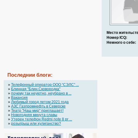
Место жительств
Номер ICQ:
Немного о себе:
Последнии блоги:
»
Телефонный оператор OOO “СЭЛС” ...
»
Блинная "Блин.Сковородка"
»
почему так неуютно, неубрано в ...
»
Вакансия
»
Любимый город летом 2021 года
»
АЗС Газпромнефть в Северске
»
Театр "Наш мир" приглашает!
»
Новогодняя минута славы
»
Утерен телефон Redmi note 8 pr ...
»
розыгрыш или хулиганство?