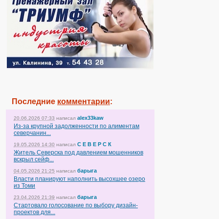
Последние
комментарии
:
alex33kaw
20.06.2026 07:33
написал
Из-за крупной задолженности по алиментам
северчанин...
С Е В Е Р С К
19.05.2026 14:30
написал
Житель Северска под давлением мошенников
вскрыл сейф...
барыга
04.05.2026 21:25
написал
Власти планируют наполнить высохшее озеро
из Томи
барыга
23.04.2026 21:39
написал
Стартовало голосование по выбору дизайн-
проектов для...