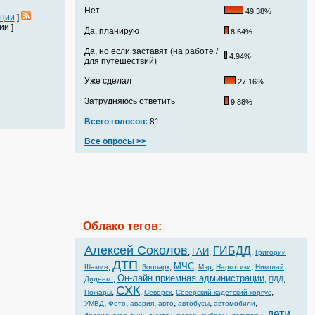
Нет
49.38%
ации
]
и ]
Да, планирую
8.64%
Да, но если заставят (на работе /
4.94%
для путешествий)
Уже сделал
27.16%
Затрудняюсь ответить
9.88%
Всего голосов:
81
Все опросы >>
Облако тегов:
Алексей Соколов
ГИБДД
ГАИ
,
,
,
Григорий
ДТП
МЧС
,
,
,
,
,
,
Шамин
Зоопарк
Мэр
Наркотики
Николай
Он-лайн приемная администрации
,
,
,
Диденко
ПДД
СХК
,
,
,
,
Пожары
Северск
Северский кадетский корпус
,
,
,
,
,
,
УМВД
Фото
авария
авто
автобусы
автомобили
дети