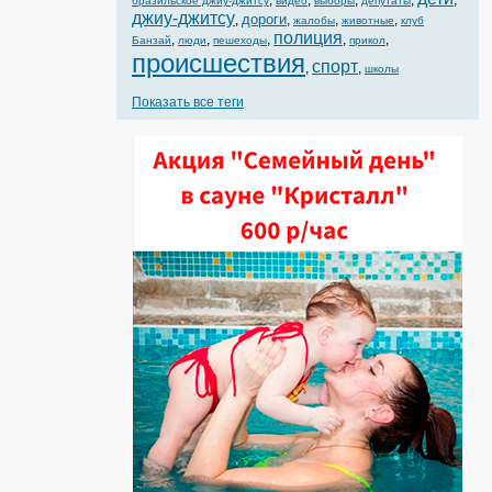
,
,
,
,
,
бразильское джиу-джитсу
видео
выборы
депутаты
джиу-джитсу
дороги
,
,
,
,
жалобы
животные
клуб
полиция
,
,
,
,
,
Банзай
люди
пешеходы
прикол
происшествия
спорт
,
,
школы
Показать все теги