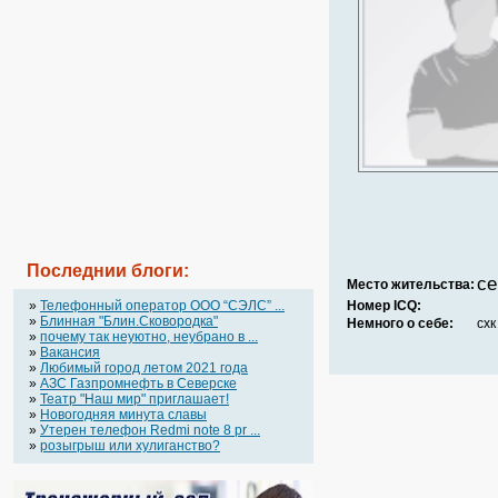
Последнии блоги:
се
Место жительства:
»
Телефонный оператор OOO “СЭЛС” ...
Номер ICQ:
»
Блинная "Блин.Сковородка"
Немного о себе:
схк
»
почему так неуютно, неубрано в ...
»
Вакансия
»
Любимый город летом 2021 года
»
АЗС Газпромнефть в Северске
»
Театр "Наш мир" приглашает!
»
Новогодняя минута славы
»
Утерен телефон Redmi note 8 pr ...
»
розыгрыш или хулиганство?