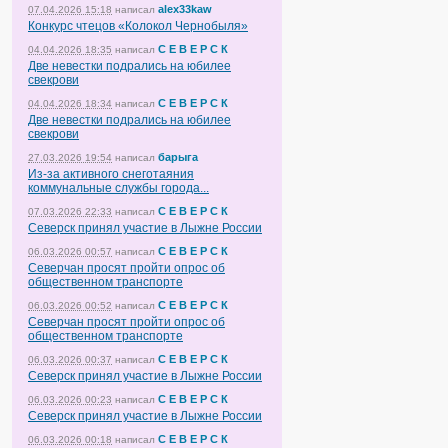
alex33kaw
07.04.2026 15:18
написал
Конкурс чтецов «Колокол Чернобыля»
С Е В Е Р С К
04.04.2026 18:35
написал
Две невестки подрались на юбилее
свекрови
С Е В Е Р С К
04.04.2026 18:34
написал
Две невестки подрались на юбилее
свекрови
барыга
27.03.2026 19:54
написал
Из-за активного снеготаяния
коммунальные службы города...
С Е В Е Р С К
07.03.2026 22:33
написал
Северск принял участие в Лыжне России
С Е В Е Р С К
06.03.2026 00:57
написал
Северчан просят пройти опрос об
общественном транспорте
С Е В Е Р С К
06.03.2026 00:52
написал
Северчан просят пройти опрос об
общественном транспорте
С Е В Е Р С К
06.03.2026 00:37
написал
Северск принял участие в Лыжне России
С Е В Е Р С К
06.03.2026 00:23
написал
Северск принял участие в Лыжне России
С Е В Е Р С К
06.03.2026 00:18
написал