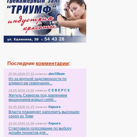
Последние
комментарии
:
alex33kaw
20.06.2026 07:33
написал
Из-за крупной задолженности по
алиментам северчанин...
С Е В Е Р С К
19.05.2026 14:30
написал
Житель Северска под давлением
мошенников вскрыл сейф...
барыга
04.05.2026 21:25
написал
Власти планируют наполнить высохшее
озеро из Томи
барыга
23.04.2026 21:39
написал
Стартовало голосование по выбору
дизайн-проектов для...