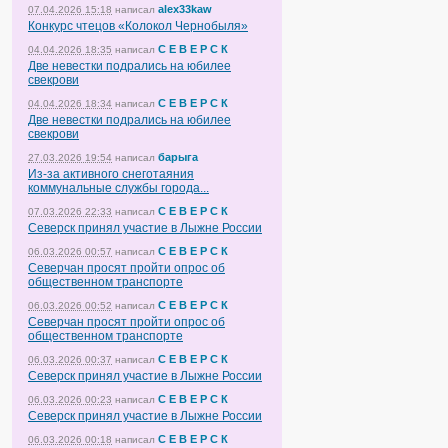
alex33kaw
07.04.2026 15:18
написал
Конкурс чтецов «Колокол Чернобыля»
С Е В Е Р С К
04.04.2026 18:35
написал
Две невестки подрались на юбилее
свекрови
С Е В Е Р С К
04.04.2026 18:34
написал
Две невестки подрались на юбилее
свекрови
барыга
27.03.2026 19:54
написал
Из-за активного снеготаяния
коммунальные службы города...
С Е В Е Р С К
07.03.2026 22:33
написал
Северск принял участие в Лыжне России
С Е В Е Р С К
06.03.2026 00:57
написал
Северчан просят пройти опрос об
общественном транспорте
С Е В Е Р С К
06.03.2026 00:52
написал
Северчан просят пройти опрос об
общественном транспорте
С Е В Е Р С К
06.03.2026 00:37
написал
Северск принял участие в Лыжне России
С Е В Е Р С К
06.03.2026 00:23
написал
Северск принял участие в Лыжне России
С Е В Е Р С К
06.03.2026 00:18
написал