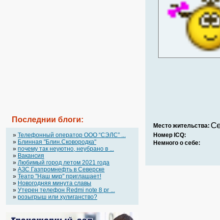
Последнии блоги:
Се
Место жительства:
»
Телефонный оператор OOO “СЭЛС” ...
Номер ICQ:
»
Блинная "Блин.Сковородка"
Немного о себе:
»
почему так неуютно, неубрано в ...
»
Вакансия
»
Любимый город летом 2021 года
»
АЗС Газпромнефть в Северске
»
Театр "Наш мир" приглашает!
»
Новогодняя минута славы
»
Утерен телефон Redmi note 8 pr ...
»
розыгрыш или хулиганство?