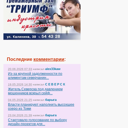
Последние
комментарии
:
alex33kaw
20.06.2026 07:33
написал
Из-за крупной задолженности по
алиментам северчанин...
С Е В Е Р С К
19.05.2026 14:30
написал
Житель Северска под давлением
мошенников вскрыл сейф...
барыга
04.05.2026 21:25
написал
Власти планируют наполнить высохшее
озеро из Томи
барыга
23.04.2026 21:39
написал
Стартовало голосование по выбору
дизайн-проектов для...