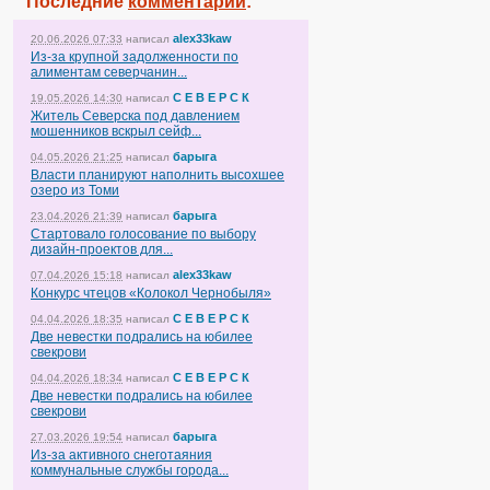
Последние
комментарии
:
alex33kaw
20.06.2026 07:33
написал
Из-за крупной задолженности по
алиментам северчанин...
С Е В Е Р С К
19.05.2026 14:30
написал
Житель Северска под давлением
мошенников вскрыл сейф...
барыга
04.05.2026 21:25
написал
Власти планируют наполнить высохшее
озеро из Томи
барыга
23.04.2026 21:39
написал
Стартовало голосование по выбору
дизайн-проектов для...
alex33kaw
07.04.2026 15:18
написал
Конкурс чтецов «Колокол Чернобыля»
С Е В Е Р С К
04.04.2026 18:35
написал
Две невестки подрались на юбилее
свекрови
С Е В Е Р С К
04.04.2026 18:34
написал
Две невестки подрались на юбилее
свекрови
барыга
27.03.2026 19:54
написал
Из-за активного снеготаяния
коммунальные службы города...