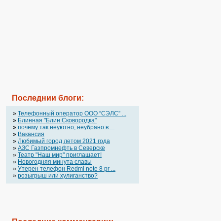
Последнии блоги:
»
Телефонный оператор OOO “СЭЛС” ...
»
Блинная "Блин.Сковородка"
»
почему так неуютно, неубрано в ...
»
Вакансия
»
Любимый город летом 2021 года
»
АЗС Газпромнефть в Северске
»
Театр "Наш мир" приглашает!
»
Новогодняя минута славы
»
Утерен телефон Redmi note 8 pr ...
»
розыгрыш или хулиганство?