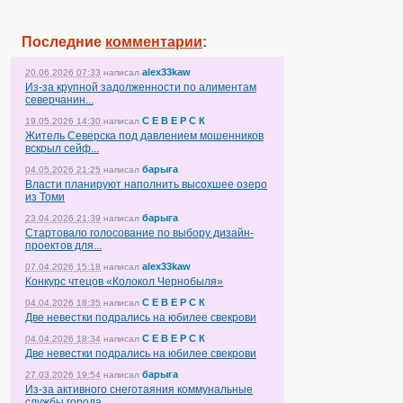
Последние
комментарии
:
alex33kaw
20.06.2026 07:33
написал
Из-за крупной задолженности по алиментам
северчанин...
С Е В Е Р С К
19.05.2026 14:30
написал
Житель Северска под давлением мошенников
вскрыл сейф...
барыга
04.05.2026 21:25
написал
Власти планируют наполнить высохшее озеро
из Томи
барыга
23.04.2026 21:39
написал
Стартовало голосование по выбору дизайн-
проектов для...
alex33kaw
07.04.2026 15:18
написал
Конкурс чтецов «Колокол Чернобыля»
С Е В Е Р С К
04.04.2026 18:35
написал
Две невестки подрались на юбилее свекрови
С Е В Е Р С К
04.04.2026 18:34
написал
Две невестки подрались на юбилее свекрови
барыга
27.03.2026 19:54
написал
Из-за активного снеготаяния коммунальные
службы города...