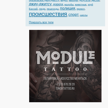
,
,
,
,
,
бразильское джиу-джитсу
видео
выборы
депутаты
джиу-джитсу
дороги
,
,
,
,
жалобы
животные
клуб
полиция
,
,
,
,
,
Банзай
люди
пешеходы
прикол
происшествия
спорт
,
,
школы
Показать все теги