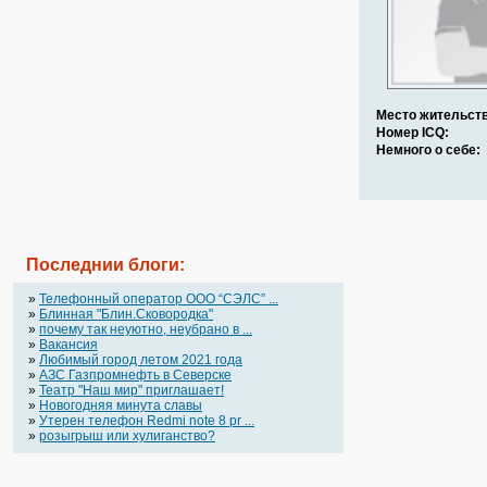
Место жительств
Номер ICQ:
Немного о себе:
Последнии блоги:
»
Телефонный оператор OOO “СЭЛС” ...
»
Блинная "Блин.Сковородка"
»
почему так неуютно, неубрано в ...
»
Вакансия
»
Любимый город летом 2021 года
»
АЗС Газпромнефть в Северске
»
Театр "Наш мир" приглашает!
»
Новогодняя минута славы
»
Утерен телефон Redmi note 8 pr ...
»
розыгрыш или хулиганство?