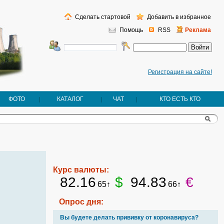
Сделать стартовой
Добавить в избранное
Помощь
RSS
Реклама
Регистрация на сайте!
ФОТО
КАТАЛОГ
ЧАТ
КТО ЕСТЬ КТО
Курс валюты:
82.16
$
94.83
€
65↑
66↑
Опрос дня:
Вы будете делать прививку от коронавируса?