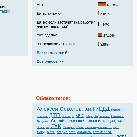
Нет
49.38%
ции ]
тарии
]
Да, планирую
8.64%
Да, но если заставят (на работе /
4.94%
для путешествий)
Уже сделал
27.16%
Затрудняюсь ответить
9.88%
Всего голосов:
81
Все опросы >>
Облако тегов:
Алексей Соколов
ГИБДД
ГАИ
,
,
,
Григорий
ДТП
МЧС
,
,
,
,
,
,
Шамин
Зоопарк
Мэр
Наркотики
Николай
Он-лайн приемная администрации
,
,
,
Диденко
ПДД
СХК
,
,
,
,
Пожары
Северск
Северский кадетский корпус
,
,
,
,
,
,
УМВД
Фото
авария
авто
автобусы
автомобили
дети