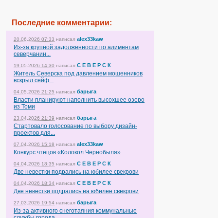
Последние
комментарии
:
alex33kaw
20.06.2026 07:33
написал
Из-за крупной задолженности по алиментам
северчанин...
С Е В Е Р С К
19.05.2026 14:30
написал
Житель Северска под давлением мошенников
вскрыл сейф...
барыга
04.05.2026 21:25
написал
Власти планируют наполнить высохшее озеро
из Томи
барыга
23.04.2026 21:39
написал
Стартовало голосование по выбору дизайн-
проектов для...
alex33kaw
07.04.2026 15:18
написал
Конкурс чтецов «Колокол Чернобыля»
С Е В Е Р С К
04.04.2026 18:35
написал
Две невестки подрались на юбилее свекрови
С Е В Е Р С К
04.04.2026 18:34
написал
Две невестки подрались на юбилее свекрови
барыга
27.03.2026 19:54
написал
Из-за активного снеготаяния коммунальные
службы города...