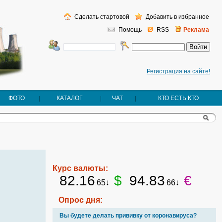
Сделать стартовой
Добавить в избранное
Помощь
RSS
Реклама
Регистрация на сайте!
ФОТО
КАТАЛОГ
ЧАТ
КТО ЕСТЬ КТО
Курс валюты:
82.16
$
94.83
€
65↓
66↓
Опрос дня:
Вы будете делать прививку от коронавируса?