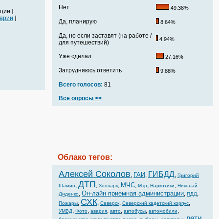
Нет
49.38%
ции ]
арии
]
Да, планирую
8.64%
Да, но если заставят (на работе /
4.94%
для путешествий)
Уже сделал
27.16%
Затрудняюсь ответить
9.88%
Всего голосов:
81
Все опросы >>
Облако тегов:
Алексей Соколов
ГИБДД
ГАИ
,
,
,
Григорий
ДТП
МЧС
,
,
,
,
,
,
Шамин
Зоопарк
Мэр
Наркотики
Николай
Он-лайн приемная администрации
,
,
,
Диденко
ПДД
СХК
,
,
,
,
Пожары
Северск
Северский кадетский корпус
,
,
,
,
,
,
УМВД
Фото
авария
авто
автобусы
автомобили
дети