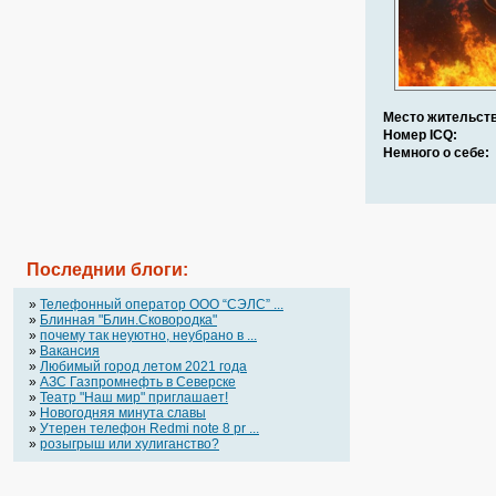
Место жительств
Номер ICQ:
Немного о себе:
Последнии блоги:
»
Телефонный оператор OOO “СЭЛС” ...
»
Блинная "Блин.Сковородка"
»
почему так неуютно, неубрано в ...
»
Вакансия
»
Любимый город летом 2021 года
»
АЗС Газпромнефть в Северске
»
Театр "Наш мир" приглашает!
»
Новогодняя минута славы
»
Утерен телефон Redmi note 8 pr ...
»
розыгрыш или хулиганство?