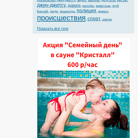
,
,
,
,
,
бразильское джиу-джитсу
видео
выборы
депутаты
джиу-джитсу
дороги
,
,
,
,
жалобы
животные
клуб
полиция
,
,
,
,
,
Банзай
люди
пешеходы
прикол
происшествия
спорт
,
,
школы
Показать все теги