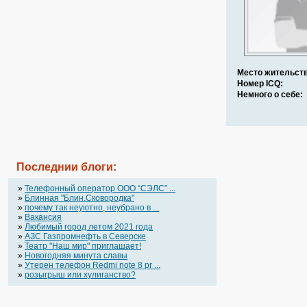
Место жительств
Номер ICQ:
Немного о себе:
Последнии блоги:
»
Телефонный оператор OOO “СЭЛС” ...
»
Блинная "Блин.Сковородка"
»
почему так неуютно, неубрано в ...
»
Вакансия
»
Любимый город летом 2021 года
»
АЗС Газпромнефть в Северске
»
Театр "Наш мир" приглашает!
»
Новогодняя минута славы
»
Утерен телефон Redmi note 8 pr ...
»
розыгрыш или хулиганство?