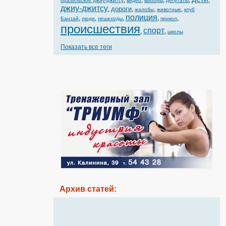
,
,
,
,
,
бразильское джиу-джитсу
видео
выборы
депутаты
джиу-джитсу
дороги
,
,
,
,
жалобы
животные
клуб
полиция
,
,
,
,
,
Банзай
люди
пешеходы
прикол
происшествия
спорт
,
,
школы
Показать все теги
Архив статей: