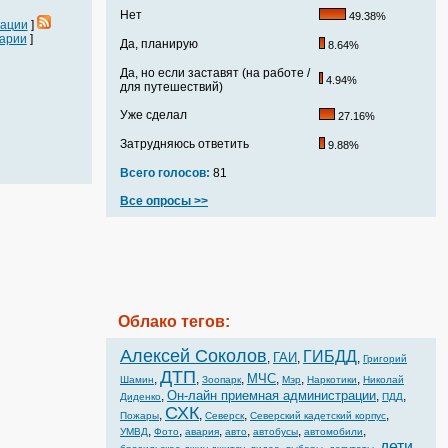
Нет
49.38%
кации
]
арии
]
Да, планирую
8.64%
Да, но если заставят (на работе /
4.94%
для путешествий)
Уже сделал
27.16%
Затрудняюсь ответить
9.88%
Всего голосов:
81
Все опросы >>
Облако тегов:
Алексей Соколов
ГИБДД
ГАИ
,
,
,
Григорий
ДТП
МЧС
,
,
,
,
,
,
Шамин
Зоопарк
Мэр
Наркотики
Николай
Он-лайн приемная администрации
,
,
,
Диденко
ПДД
СХК
,
,
,
,
Пожары
Северск
Северский кадетский корпус
,
,
,
,
,
,
УМВД
Фото
авария
авто
автобусы
автомобили
дети