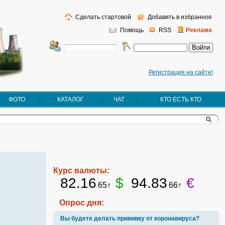
Сделать стартовой
Добавить в избранное
Помощь
RSS
Реклама
Регистрация на сайте!
ФОТО
КАТАЛОГ
ЧАТ
КТО ЕСТЬ КТО
Курс валюты:
82.16
$
94.83
€
65↑
66↑
Опрос дня:
Вы будете делать прививку от коронавируса?