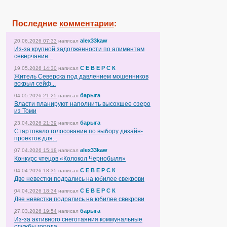
Последние
комментарии
:
alex33kaw
20.06.2026 07:33
написал
Из-за крупной задолженности по алиментам
северчанин...
С Е В Е Р С К
19.05.2026 14:30
написал
Житель Северска под давлением мошенников
вскрыл сейф...
барыга
04.05.2026 21:25
написал
Власти планируют наполнить высохшее озеро
из Томи
барыга
23.04.2026 21:39
написал
Стартовало голосование по выбору дизайн-
проектов для...
alex33kaw
07.04.2026 15:18
написал
Конкурс чтецов «Колокол Чернобыля»
С Е В Е Р С К
04.04.2026 18:35
написал
Две невестки подрались на юбилее свекрови
С Е В Е Р С К
04.04.2026 18:34
написал
Две невестки подрались на юбилее свекрови
барыга
27.03.2026 19:54
написал
Из-за активного снеготаяния коммунальные
службы города...