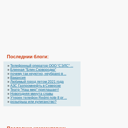
Последнии блоги:
»
Телефонный оператор OOO “СЭЛС” ...
»
Блинная "Блин.Сковородка"
»
почему так неуютно, неубрано в ...
»
Вакансия
»
Любимый город летом 2021 года
»
АЗС Газпромнефть в Северске
»
Театр "Наш мир" приглашает!
»
Новогодняя минута славы
»
Утерен телефон Redmi note 8 pr ...
»
розыгрыш или хулиганство?