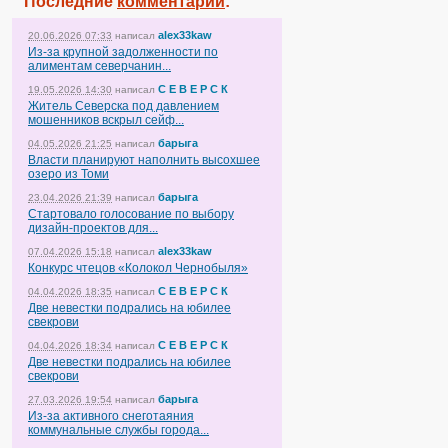
Последние
комментарии
:
alex33kaw
20.06.2026 07:33
написал
Из-за крупной задолженности по
алиментам северчанин...
С Е В Е Р С К
19.05.2026 14:30
написал
Житель Северска под давлением
мошенников вскрыл сейф...
барыга
04.05.2026 21:25
написал
Власти планируют наполнить высохшее
озеро из Томи
барыга
23.04.2026 21:39
написал
Стартовало голосование по выбору
дизайн-проектов для...
alex33kaw
07.04.2026 15:18
написал
Конкурс чтецов «Колокол Чернобыля»
С Е В Е Р С К
04.04.2026 18:35
написал
Две невестки подрались на юбилее
свекрови
С Е В Е Р С К
04.04.2026 18:34
написал
Две невестки подрались на юбилее
свекрови
барыга
27.03.2026 19:54
написал
Из-за активного снеготаяния
коммунальные службы города...