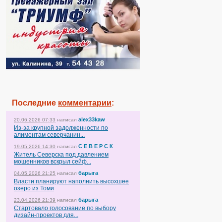
Последние
комментарии
:
alex33kaw
20.06.2026 07:33
написал
Из-за крупной задолженности по
алиментам северчанин...
С Е В Е Р С К
19.05.2026 14:30
написал
Житель Северска под давлением
мошенников вскрыл сейф...
барыга
04.05.2026 21:25
написал
Власти планируют наполнить высохшее
озеро из Томи
барыга
23.04.2026 21:39
написал
Стартовало голосование по выбору
дизайн-проектов для...