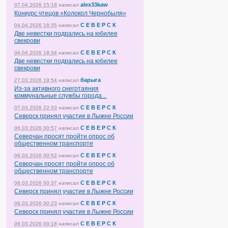
alex33kaw
07.04.2026 15:18
написал
Конкурс чтецов «Колокол Чернобыля»
С Е В Е Р С К
04.04.2026 18:35
написал
Две невестки подрались на юбилее
свекрови
С Е В Е Р С К
04.04.2026 18:34
написал
Две невестки подрались на юбилее
свекрови
барыга
27.03.2026 19:54
написал
Из-за активного снеготаяния
коммунальные службы города...
С Е В Е Р С К
07.03.2026 22:33
написал
Северск принял участие в Лыжне России
С Е В Е Р С К
06.03.2026 00:57
написал
Северчан просят пройти опрос об
общественном транспорте
С Е В Е Р С К
06.03.2026 00:52
написал
Северчан просят пройти опрос об
общественном транспорте
С Е В Е Р С К
06.03.2026 00:37
написал
Северск принял участие в Лыжне России
С Е В Е Р С К
06.03.2026 00:23
написал
Северск принял участие в Лыжне России
С Е В Е Р С К
06.03.2026 00:18
написал