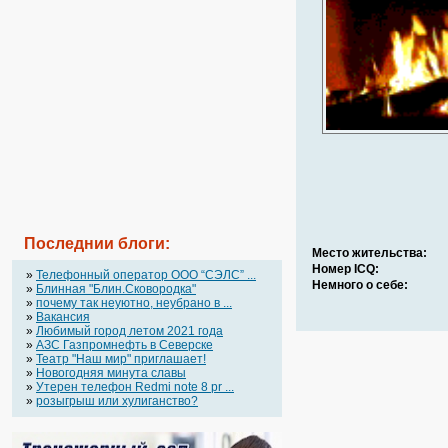
Последнии блоги:
Место жительства:
Номер ICQ:
»
Телефонный оператор OOO “СЭЛС” ...
Немного о себе:
»
Блинная "Блин.Сковородка"
»
почему так неуютно, неубрано в ...
»
Вакансия
»
Любимый город летом 2021 года
»
АЗС Газпромнефть в Северске
»
Театр "Наш мир" приглашает!
»
Новогодняя минута славы
»
Утерен телефон Redmi note 8 pr ...
»
розыгрыш или хулиганство?