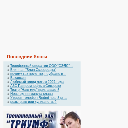
Последнии блоги:
»
Телефонный оператор OOO “СЭЛС” ...
»
Блинная "Блин.Сковородка"
»
почему так неуютно, неубрано в ...
»
Вакансия
»
Любимый город летом 2021 года
»
АЗС Газпромнефть в Северске
»
Театр "Наш мир" приглашает!
»
Новогодняя минута славы
»
Утерен телефон Redmi note 8 pr ...
»
розыгрыш или хулиганство?