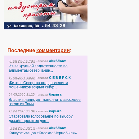
Последние
комментарии
:
alex33kaw
20.06.2026 07:33
написал
Из-за крупной задолженности по
алиментам северчанин...
С Е В Е Р С К
19.05.2026 14:30
написал
Житель Северска под давлением
мошенников вскрыл сейф...
барыга
04.05.2026 21:25
написал
Власти планируют наполнить высохшее
озеро из Томи
барыга
23.04.2026 21:39
написал
Стартовало голосование по выбору
дизайн-проектов для...
alex33kaw
07.04.2026 15:18
написал
Конкурс чтецов «Колокол Чернобыля»