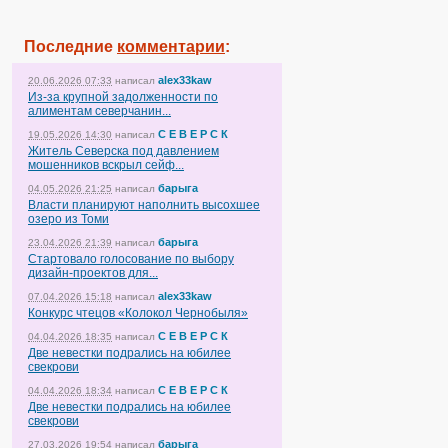
Последние
комментарии
:
alex33kaw
20.06.2026 07:33
написал
Из-за крупной задолженности по
алиментам северчанин...
С Е В Е Р С К
19.05.2026 14:30
написал
Житель Северска под давлением
мошенников вскрыл сейф...
барыга
04.05.2026 21:25
написал
Власти планируют наполнить высохшее
озеро из Томи
барыга
23.04.2026 21:39
написал
Стартовало голосование по выбору
дизайн-проектов для...
alex33kaw
07.04.2026 15:18
написал
Конкурс чтецов «Колокол Чернобыля»
С Е В Е Р С К
04.04.2026 18:35
написал
Две невестки подрались на юбилее
свекрови
С Е В Е Р С К
04.04.2026 18:34
написал
Две невестки подрались на юбилее
свекрови
барыга
27.03.2026 19:54
написал