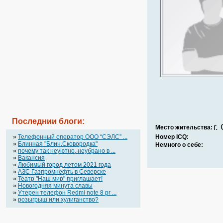
Последнии блоги:
г.
Место жительства:
»
Телефонный оператор OOO “СЭЛС” ...
Номер ICQ:
»
Блинная "Блин.Сковородка"
Немного о себе:
»
почему так неуютно, неубрано в ...
»
Вакансия
»
Любимый город летом 2021 года
»
АЗС Газпромнефть в Северске
»
Театр "Наш мир" приглашает!
»
Новогодняя минута славы
»
Утерен телефон Redmi note 8 pr ...
»
розыгрыш или хулиганство?