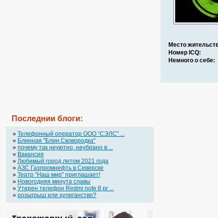
Место жительств
Номер ICQ:
Немного о себе:
Последнии блоги:
»
Телефонный оператор OOO “СЭЛС” ...
»
Блинная "Блин.Сковородка"
»
почему так неуютно, неубрано в ...
»
Вакансия
»
Любимый город летом 2021 года
»
АЗС Газпромнефть в Северске
»
Театр "Наш мир" приглашает!
»
Новогодняя минута славы
»
Утерен телефон Redmi note 8 pr ...
»
розыгрыш или хулиганство?