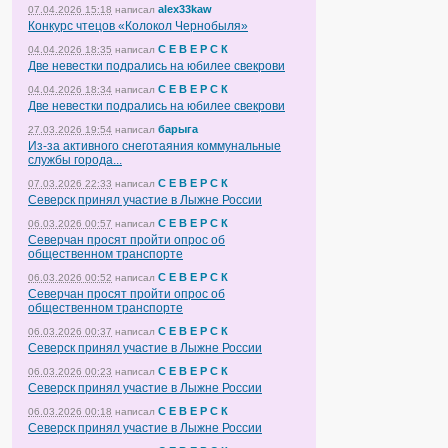
alex33kaw
07.04.2026 15:18
написал
Конкурс чтецов «Колокол Чернобыля»
С Е В Е Р С К
04.04.2026 18:35
написал
Две невестки подрались на юбилее свекрови
С Е В Е Р С К
04.04.2026 18:34
написал
Две невестки подрались на юбилее свекрови
барыга
27.03.2026 19:54
написал
Из-за активного снеготаяния коммунальные
службы города...
С Е В Е Р С К
07.03.2026 22:33
написал
Северск принял участие в Лыжне России
С Е В Е Р С К
06.03.2026 00:57
написал
Северчан просят пройти опрос об
общественном транспорте
С Е В Е Р С К
06.03.2026 00:52
написал
Северчан просят пройти опрос об
общественном транспорте
С Е В Е Р С К
06.03.2026 00:37
написал
Северск принял участие в Лыжне России
С Е В Е Р С К
06.03.2026 00:23
написал
Северск принял участие в Лыжне России
С Е В Е Р С К
06.03.2026 00:18
написал
Северск принял участие в Лыжне России