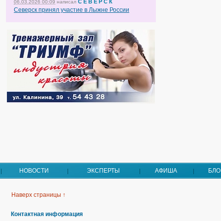
С Е В Е Р С К
06.03.2026 00:09
написал
Северск принял участие в Лыжне России
НОВОСТИ
ЭКСПЕРТЫ
АФИША
БЛО
Наверх страницы ↑
Контактная информация