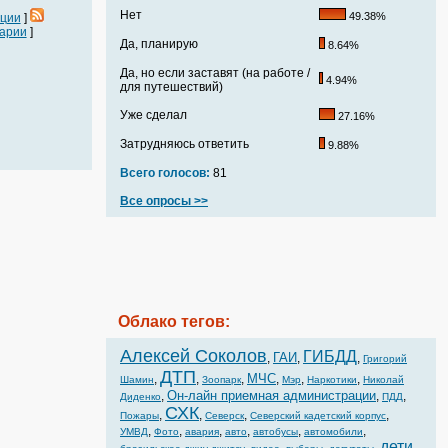
Нет
49.38%
ации
]
арии
]
Да, планирую
8.64%
Да, но если заставят (на работе /
4.94%
для путешествий)
Уже сделал
27.16%
Затрудняюсь ответить
9.88%
Всего голосов:
81
Все опросы >>
Облако тегов:
Алексей Соколов
ГИБДД
ГАИ
,
,
,
Григорий
ДТП
МЧС
,
,
,
,
,
,
Шамин
Зоопарк
Мэр
Наркотики
Николай
Он-лайн приемная администрации
,
,
,
Диденко
ПДД
СХК
,
,
,
,
Пожары
Северск
Северский кадетский корпус
,
,
,
,
,
,
УМВД
Фото
авария
авто
автобусы
автомобили
дети