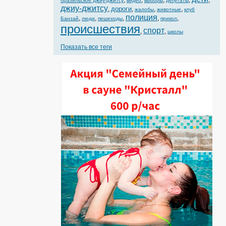
,
,
,
,
,
бразильское джиу-джитсу
видео
выборы
депутаты
джиу-джитсу
дороги
,
,
,
,
жалобы
животные
клуб
полиция
,
,
,
,
,
Банзай
люди
пешеходы
прикол
происшествия
спорт
,
,
школы
Показать все теги