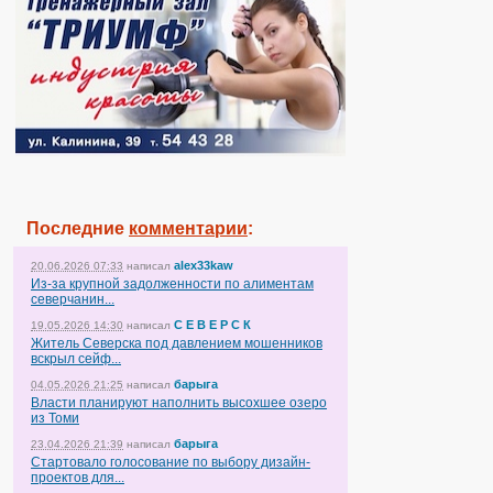
Последние
комментарии
:
alex33kaw
20.06.2026 07:33
написал
Из-за крупной задолженности по алиментам
северчанин...
С Е В Е Р С К
19.05.2026 14:30
написал
Житель Северска под давлением мошенников
вскрыл сейф...
барыга
04.05.2026 21:25
написал
Власти планируют наполнить высохшее озеро
из Томи
барыга
23.04.2026 21:39
написал
Стартовало голосование по выбору дизайн-
проектов для...