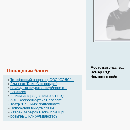
Место жительства:
Последнии блоги:
Номер ICQ:
Немного о себе:
»
Телефонный оператор OOO “СЭЛС” ...
»
Блинная "Блин.Сковородка"
»
почему так неуютно, неубрано в ...
»
Вакансия
»
Любимый город летом 2021 года
»
АЗС Газпромнефть в Северске
»
Театр "Наш мир" приглашает!
»
Новогодняя минута славы
»
Утерен телефон Redmi note 8 pr ...
»
розыгрыш или хулиганство?