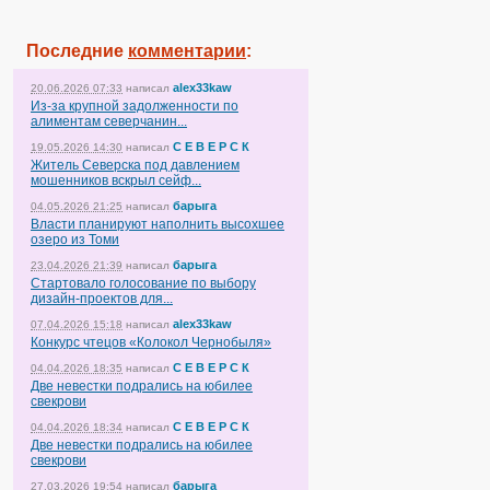
Последние
комментарии
:
alex33kaw
20.06.2026 07:33
написал
Из-за крупной задолженности по
алиментам северчанин...
С Е В Е Р С К
19.05.2026 14:30
написал
Житель Северска под давлением
мошенников вскрыл сейф...
барыга
04.05.2026 21:25
написал
Власти планируют наполнить высохшее
озеро из Томи
барыга
23.04.2026 21:39
написал
Стартовало голосование по выбору
дизайн-проектов для...
alex33kaw
07.04.2026 15:18
написал
Конкурс чтецов «Колокол Чернобыля»
С Е В Е Р С К
04.04.2026 18:35
написал
Две невестки подрались на юбилее
свекрови
С Е В Е Р С К
04.04.2026 18:34
написал
Две невестки подрались на юбилее
свекрови
барыга
27.03.2026 19:54
написал