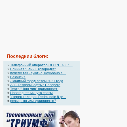
Последнии блоги:
»
Телефонный оператор OOO “СЭЛС” ...
»
Блинная "Блин.Сковородка"
»
почему так неуютно, неубрано в ...
»
Вакансия
»
Любимый город летом 2021 года
»
АЗС Газпромнефть в Северске
»
Театр "Наш мир" приглашает!
»
Новогодняя минута славы
»
Утерен телефон Redmi note 8 pr ...
»
розыгрыш или хулиганство?