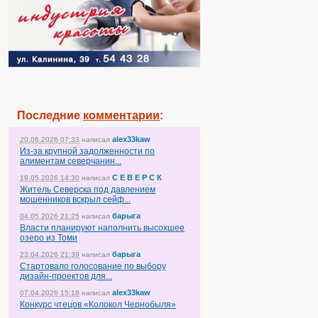
Последние
комментарии
:
alex33kaw
20.06.2026 07:33
написал
Из-за крупной задолженности по
алиментам северчанин...
С Е В Е Р С К
19.05.2026 14:30
написал
Житель Северска под давлением
мошенников вскрыл сейф...
барыга
04.05.2026 21:25
написал
Власти планируют наполнить высохшее
озеро из Томи
барыга
23.04.2026 21:39
написал
Стартовало голосование по выбору
дизайн-проектов для...
alex33kaw
07.04.2026 15:18
написал
Конкурс чтецов «Колокол Чернобыля»