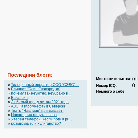
Последнии блоги:
m
Место жительства:
»
Телефонный оператор OOO “СЭЛС” ...
0
Номер ICQ:
»
Блинная "Блин.Сковородка"
Немного о себе:
»
почему так неуютно, неубрано в ...
»
Вакансия
»
Любимый город летом 2021 года
»
АЗС Газпромнефть в Северске
»
Театр "Наш мир" приглашает!
»
Новогодняя минута славы
»
Утерен телефон Redmi note 8 pr ...
»
розыгрыш или хулиганство?