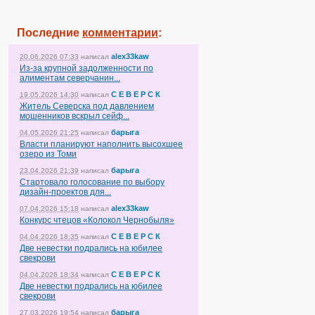
Последние
комментарии
:
alex33kaw
20.06.2026 07:33
написал
Из-за крупной задолженности по
алиментам северчанин...
С Е В Е Р С К
19.05.2026 14:30
написал
Житель Северска под давлением
мошенников вскрыл сейф...
барыга
04.05.2026 21:25
написал
Власти планируют наполнить высохшее
озеро из Томи
барыга
23.04.2026 21:39
написал
Стартовало голосование по выбору
дизайн-проектов для...
alex33kaw
07.04.2026 15:18
написал
Конкурс чтецов «Колокол Чернобыля»
С Е В Е Р С К
04.04.2026 18:35
написал
Две невестки подрались на юбилее
свекрови
С Е В Е Р С К
04.04.2026 18:34
написал
Две невестки подрались на юбилее
свекрови
барыга
27.03.2026 19:54
написал