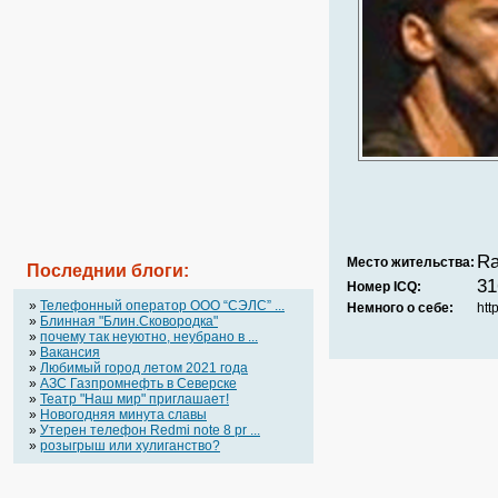
R
Место жительства:
Последнии блоги:
31
Номер ICQ:
»
Телефонный оператор OOO “СЭЛС” ...
Немного о себе:
htt
»
Блинная "Блин.Сковородка"
»
почему так неуютно, неубрано в ...
»
Вакансия
»
Любимый город летом 2021 года
»
АЗС Газпромнефть в Северске
»
Театр "Наш мир" приглашает!
»
Новогодняя минута славы
»
Утерен телефон Redmi note 8 pr ...
»
розыгрыш или хулиганство?