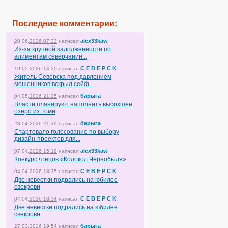
Последние
комментарии
:
alex33kaw
20.06.2026 07:33
написал
Из-за крупной задолженности по
алиментам северчанин...
С Е В Е Р С К
19.05.2026 14:30
написал
Житель Северска под давлением
мошенников вскрыл сейф...
барыга
04.05.2026 21:25
написал
Власти планируют наполнить высохшее
озеро из Томи
барыга
23.04.2026 21:39
написал
Стартовало голосование по выбору
дизайн-проектов для...
alex33kaw
07.04.2026 15:18
написал
Конкурс чтецов «Колокол Чернобыля»
С Е В Е Р С К
04.04.2026 18:35
написал
Две невестки подрались на юбилее
свекрови
С Е В Е Р С К
04.04.2026 18:34
написал
Две невестки подрались на юбилее
свекрови
барыга
27.03.2026 19:54
написал