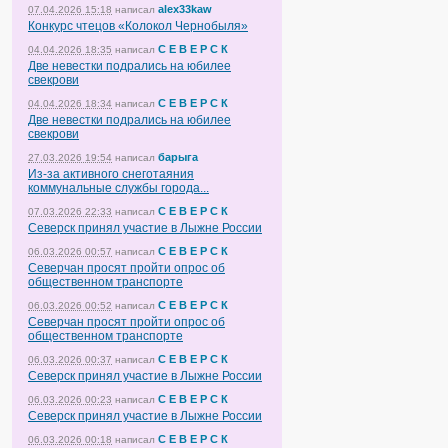
alex33kaw
07.04.2026 15:18
написал
Конкурс чтецов «Колокол Чернобыля»
С Е В Е Р С К
04.04.2026 18:35
написал
Две невестки подрались на юбилее
свекрови
С Е В Е Р С К
04.04.2026 18:34
написал
Две невестки подрались на юбилее
свекрови
барыга
27.03.2026 19:54
написал
Из-за активного снеготаяния
коммунальные службы города...
С Е В Е Р С К
07.03.2026 22:33
написал
Северск принял участие в Лыжне России
С Е В Е Р С К
06.03.2026 00:57
написал
Северчан просят пройти опрос об
общественном транспорте
С Е В Е Р С К
06.03.2026 00:52
написал
Северчан просят пройти опрос об
общественном транспорте
С Е В Е Р С К
06.03.2026 00:37
написал
Северск принял участие в Лыжне России
С Е В Е Р С К
06.03.2026 00:23
написал
Северск принял участие в Лыжне России
С Е В Е Р С К
06.03.2026 00:18
написал