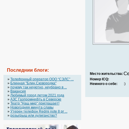
Последнии блоги:
Се
Место жительства:
»
Телефонный оператор OOO “СЭЛС” ...
Номер ICQ:
»
Блинная "Блин.Сковородка"
Немного о себе:
:)
»
почему так неуютно, неубрано в ...
»
Вакансия
»
Любимый город летом 2021 года
»
АЗС Газпромнефть в Северске
»
Театр "Наш мир" приглашает!
»
Новогодняя минута славы
»
Утерен телефон Redmi note 8 pr ...
»
розыгрыш или хулиганство?