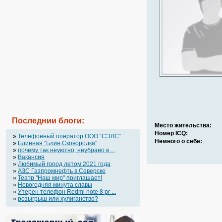
Последнии блоги:
Место жительства:
Номер ICQ:
»
Телефонный оператор OOO “СЭЛС” ...
Немного о себе:
»
Блинная "Блин.Сковородка"
»
почему так неуютно, неубрано в ...
»
Вакансия
»
Любимый город летом 2021 года
»
АЗС Газпромнефть в Северске
»
Театр "Наш мир" приглашает!
»
Новогодняя минута славы
»
Утерен телефон Redmi note 8 pr ...
»
розыгрыш или хулиганство?