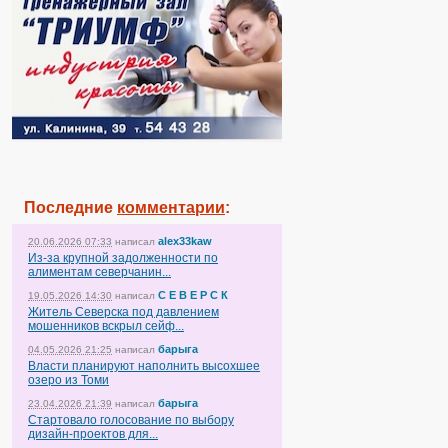
Последние
комментарии
:
alex33kaw
20.06.2026 07:33
написал
Из-за крупной задолженности по
алиментам северчанин...
С Е В Е Р С К
19.05.2026 14:30
написал
Житель Северска под давлением
мошенников вскрыл сейф...
барыга
04.05.2026 21:25
написал
Власти планируют наполнить высохшее
озеро из Томи
барыга
23.04.2026 21:39
написал
Стартовало голосование по выбору
дизайн-проектов для...