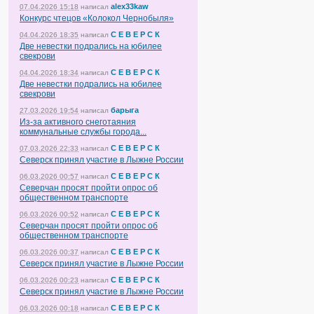
alex33kaw
07.04.2026 15:18
написал
Конкурс чтецов «Колокол Чернобыля»
С Е В Е Р С К
04.04.2026 18:35
написал
Две невестки подрались на юбилее
свекрови
С Е В Е Р С К
04.04.2026 18:34
написал
Две невестки подрались на юбилее
свекрови
барыга
27.03.2026 19:54
написал
Из-за активного снеготаяния
коммунальные службы города...
С Е В Е Р С К
07.03.2026 22:33
написал
Северск принял участие в Лыжне России
С Е В Е Р С К
06.03.2026 00:57
написал
Северчан просят пройти опрос об
общественном транспорте
С Е В Е Р С К
06.03.2026 00:52
написал
Северчан просят пройти опрос об
общественном транспорте
С Е В Е Р С К
06.03.2026 00:37
написал
Северск принял участие в Лыжне России
С Е В Е Р С К
06.03.2026 00:23
написал
Северск принял участие в Лыжне России
С Е В Е Р С К
06.03.2026 00:18
написал