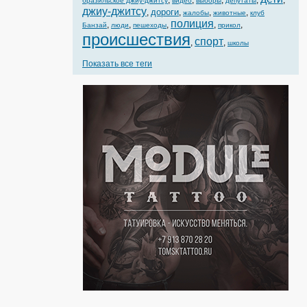
,
,
,
,
,
бразильское джиу-джитсу
видео
выборы
депутаты
джиу-джитсу
дороги
,
,
,
,
жалобы
животные
клуб
полиция
,
,
,
,
,
Банзай
люди
пешеходы
прикол
происшествия
спорт
,
,
школы
Показать все теги