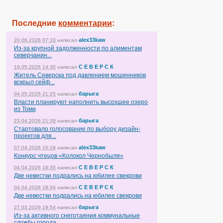
Последние
комментарии
:
alex33kaw
20.06.2026 07:33
написал
Из-за крупной задолженности по алиментам
северчанин...
С Е В Е Р С К
19.05.2026 14:30
написал
Житель Северска под давлением мошенников
вскрыл сейф...
барыга
04.05.2026 21:25
написал
Власти планируют наполнить высохшее озеро
из Томи
барыга
23.04.2026 21:39
написал
Стартовало голосование по выбору дизайн-
проектов для...
alex33kaw
07.04.2026 15:18
написал
Конкурс чтецов «Колокол Чернобыля»
С Е В Е Р С К
04.04.2026 18:35
написал
Две невестки подрались на юбилее свекрови
С Е В Е Р С К
04.04.2026 18:34
написал
Две невестки подрались на юбилее свекрови
барыга
27.03.2026 19:54
написал
Из-за активного снеготаяния коммунальные
службы города...