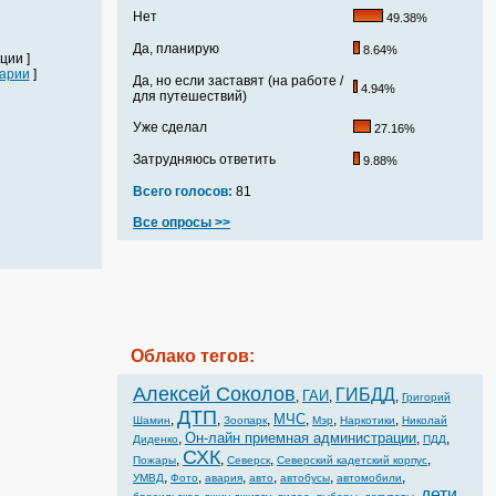
Нет
49.38%
Да, планирую
8.64%
ции ]
арии
]
Да, но если заставят (на работе /
4.94%
для путешествий)
Уже сделал
27.16%
Затрудняюсь ответить
9.88%
Всего голосов:
81
Все опросы >>
Облако тегов:
Алексей Соколов
ГИБДД
ГАИ
,
,
,
Григорий
ДТП
МЧС
,
,
,
,
,
,
Шамин
Зоопарк
Мэр
Наркотики
Николай
Он-лайн приемная администрации
,
,
,
Диденко
ПДД
СХК
,
,
,
,
Пожары
Северск
Северский кадетский корпус
,
,
,
,
,
,
УМВД
Фото
авария
авто
автобусы
автомобили
дети