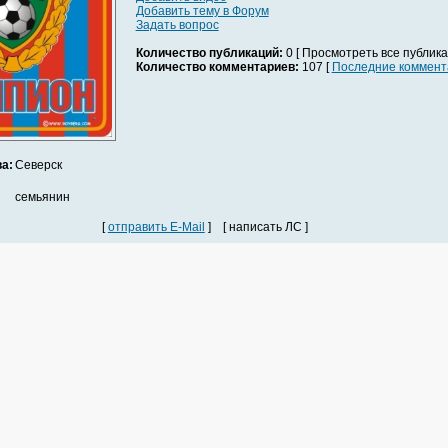
Добавить тему в Форум
Задать вопрос
Количество публикаций:
0 [ Просмотреть все публика
Количество комментариев:
107 [
Последние коммент
а:
Северск
семьянин
[
отправить E-Mail
] [ написать ЛС ]