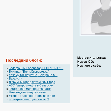
Место жительства:
Последнии блоги:
Номер ICQ:
Немного о себе:
»
Телефонный оператор OOO “СЭЛС” ...
»
Блинная "Блин.Сковородка"
»
почему так неуютно, неубрано в ...
»
Вакансия
»
Любимый город летом 2021 года
»
АЗС Газпромнефть в Северске
»
Театр "Наш мир" приглашает!
»
Новогодняя минута славы
»
Утерен телефон Redmi note 8 pr ...
»
розыгрыш или хулиганство?