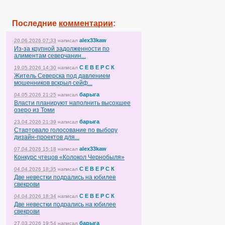
Последние
комментарии
:
alex33kaw
20.06.2026 07:33
написал
Из-за крупной задолженности по
алиментам северчанин...
С Е В Е Р С К
19.05.2026 14:30
написал
Житель Северска под давлением
мошенников вскрыл сейф...
барыга
04.05.2026 21:25
написал
Власти планируют наполнить высохшее
озеро из Томи
барыга
23.04.2026 21:39
написал
Стартовало голосование по выбору
дизайн-проектов для...
alex33kaw
07.04.2026 15:18
написал
Конкурс чтецов «Колокол Чернобыля»
С Е В Е Р С К
04.04.2026 18:35
написал
Две невестки подрались на юбилее
свекрови
С Е В Е Р С К
04.04.2026 18:34
написал
Две невестки подрались на юбилее
свекрови
барыга
27.03.2026 19:54
написал