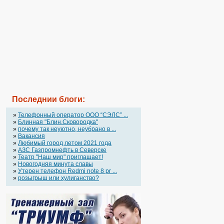
Последнии блоги:
»
Телефонный оператор OOO “СЭЛС” ...
»
Блинная "Блин.Сковородка"
»
почему так неуютно, неубрано в ...
»
Вакансия
»
Любимый город летом 2021 года
»
АЗС Газпромнефть в Северске
»
Театр "Наш мир" приглашает!
»
Новогодняя минута славы
»
Утерен телефон Redmi note 8 pr ...
»
розыгрыш или хулиганство?