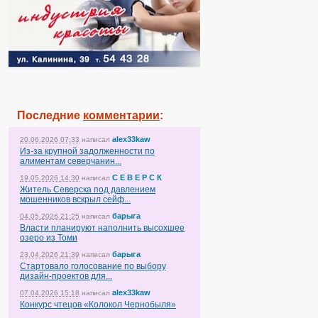
Последние
комментарии
:
alex33kaw
20.06.2026 07:33
написал
Из-за крупной задолженности по
алиментам северчанин...
С Е В Е Р С К
19.05.2026 14:30
написал
Житель Северска под давлением
мошенников вскрыл сейф...
барыга
04.05.2026 21:25
написал
Власти планируют наполнить высохшее
озеро из Томи
барыга
23.04.2026 21:39
написал
Стартовало голосование по выбору
дизайн-проектов для...
alex33kaw
07.04.2026 15:18
написал
Конкурс чтецов «Колокол Чернобыля»