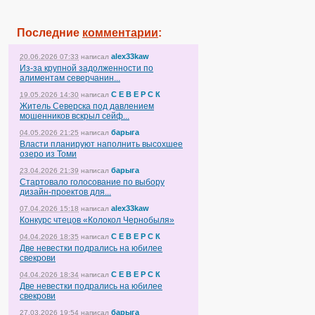
Последние
комментарии
:
alex33kaw
20.06.2026 07:33
написал
Из-за крупной задолженности по
алиментам северчанин...
С Е В Е Р С К
19.05.2026 14:30
написал
Житель Северска под давлением
мошенников вскрыл сейф...
барыга
04.05.2026 21:25
написал
Власти планируют наполнить высохшее
озеро из Томи
барыга
23.04.2026 21:39
написал
Стартовало голосование по выбору
дизайн-проектов для...
alex33kaw
07.04.2026 15:18
написал
Конкурс чтецов «Колокол Чернобыля»
С Е В Е Р С К
04.04.2026 18:35
написал
Две невестки подрались на юбилее
свекрови
С Е В Е Р С К
04.04.2026 18:34
написал
Две невестки подрались на юбилее
свекрови
барыга
27.03.2026 19:54
написал