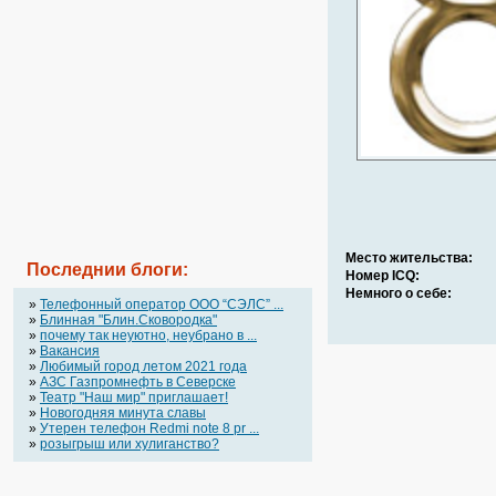
Место жительства:
Последнии блоги:
Номер ICQ:
Немного о себе:
»
Телефонный оператор OOO “СЭЛС” ...
»
Блинная "Блин.Сковородка"
»
почему так неуютно, неубрано в ...
»
Вакансия
»
Любимый город летом 2021 года
»
АЗС Газпромнефть в Северске
»
Театр "Наш мир" приглашает!
»
Новогодняя минута славы
»
Утерен телефон Redmi note 8 pr ...
»
розыгрыш или хулиганство?