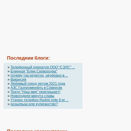
Последнии блоги:
»
Телефонный оператор OOO “СЭЛС” ...
»
Блинная "Блин.Сковородка"
»
почему так неуютно, неубрано в ...
»
Вакансия
»
Любимый город летом 2021 года
»
АЗС Газпромнефть в Северске
»
Театр "Наш мир" приглашает!
»
Новогодняя минута славы
»
Утерен телефон Redmi note 8 pr ...
»
розыгрыш или хулиганство?