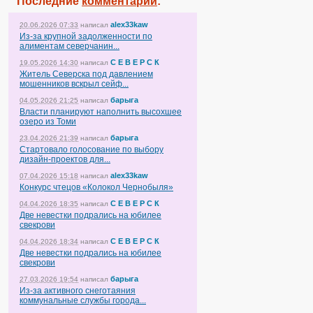
Последние
комментарии
:
alex33kaw
20.06.2026 07:33
написал
Из-за крупной задолженности по
алиментам северчанин...
С Е В Е Р С К
19.05.2026 14:30
написал
Житель Северска под давлением
мошенников вскрыл сейф...
барыга
04.05.2026 21:25
написал
Власти планируют наполнить высохшее
озеро из Томи
барыга
23.04.2026 21:39
написал
Стартовало голосование по выбору
дизайн-проектов для...
alex33kaw
07.04.2026 15:18
написал
Конкурс чтецов «Колокол Чернобыля»
С Е В Е Р С К
04.04.2026 18:35
написал
Две невестки подрались на юбилее
свекрови
С Е В Е Р С К
04.04.2026 18:34
написал
Две невестки подрались на юбилее
свекрови
барыга
27.03.2026 19:54
написал
Из-за активного снеготаяния
коммунальные службы города...