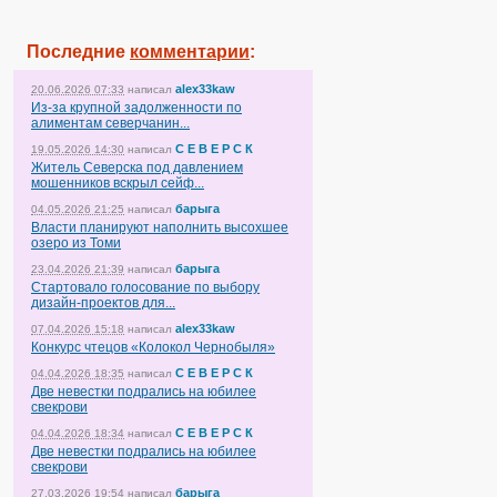
Последние
комментарии
:
alex33kaw
20.06.2026 07:33
написал
Из-за крупной задолженности по
алиментам северчанин...
С Е В Е Р С К
19.05.2026 14:30
написал
Житель Северска под давлением
мошенников вскрыл сейф...
барыга
04.05.2026 21:25
написал
Власти планируют наполнить высохшее
озеро из Томи
барыга
23.04.2026 21:39
написал
Стартовало голосование по выбору
дизайн-проектов для...
alex33kaw
07.04.2026 15:18
написал
Конкурс чтецов «Колокол Чернобыля»
С Е В Е Р С К
04.04.2026 18:35
написал
Две невестки подрались на юбилее
свекрови
С Е В Е Р С К
04.04.2026 18:34
написал
Две невестки подрались на юбилее
свекрови
барыга
27.03.2026 19:54
написал