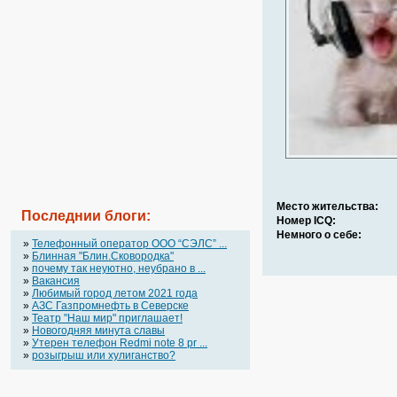
Место жительства:
Последнии блоги:
Номер ICQ:
Немного о себе:
»
Телефонный оператор OOO “СЭЛС” ...
»
Блинная "Блин.Сковородка"
»
почему так неуютно, неубрано в ...
»
Вакансия
»
Любимый город летом 2021 года
»
АЗС Газпромнефть в Северске
»
Театр "Наш мир" приглашает!
»
Новогодняя минута славы
»
Утерен телефон Redmi note 8 pr ...
»
розыгрыш или хулиганство?