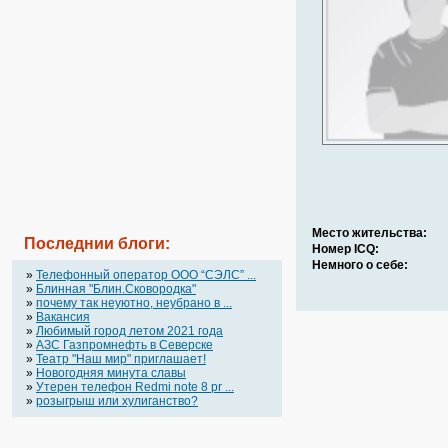
Место жительства:
Последнии блоги:
Номер ICQ:
Немного о себе:
»
Телефонный оператор OOO “СЭЛС” ...
»
Блинная "Блин.Сковородка"
»
почему так неуютно, неубрано в ...
»
Вакансия
»
Любимый город летом 2021 года
»
АЗС Газпромнефть в Северске
»
Театр "Наш мир" приглашает!
»
Новогодняя минута славы
»
Утерен телефон Redmi note 8 pr ...
»
розыгрыш или хулиганство?