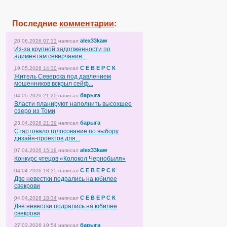
Последние
комментарии
:
alex33kaw
20.06.2026 07:33
написал
Из-за крупной задолженности по
алиментам северчанин...
С Е В Е Р С К
19.05.2026 14:30
написал
Житель Северска под давлением
мошенников вскрыл сейф...
барыга
04.05.2026 21:25
написал
Власти планируют наполнить высохшее
озеро из Томи
барыга
23.04.2026 21:39
написал
Стартовало голосование по выбору
дизайн-проектов для...
alex33kaw
07.04.2026 15:18
написал
Конкурс чтецов «Колокол Чернобыля»
С Е В Е Р С К
04.04.2026 18:35
написал
Две невестки подрались на юбилее
свекрови
С Е В Е Р С К
04.04.2026 18:34
написал
Две невестки подрались на юбилее
свекрови
барыга
27.03.2026 19:54
написал